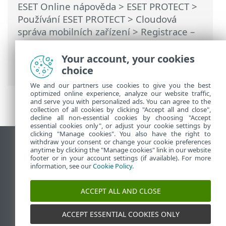
ESET Online nápověda
>
ESET PROTECT
>
Používání ESET PROTECT
>
Cloudová
správa mobilních zařízení
>
Registrace –
přidání mobilních zařízení
>
Synchronizace s VMware Workspace ONE
Your account, your cookies
(Android)
choice
We and our partners use cookies to give you the best
optimized online experience, analyze our website traffic,
and serve you with personalized ads. You can agree to the
collection of all cookies by clicking "Accept all and close",
decline all non-essential cookies by choosing "Accept
essential cookies only", or adjust your cookie settings by
clicking "Manage cookies". You also have the right to
withdraw your consent or change your cookie preferences
Zobrazit verzi pro počítač
anytime by clicking the "Manage cookies" link in our website
footer or in your account settings (if available). For more
End of Life
information, see our
Cookie Policy
.
ESET Databáze znalostí
ESET Forum
ACCEPT ALL AND CLOSE
ESET Status Portal
Regionální podpora
ACCEPT ESSENTIAL COOKIES ONLY