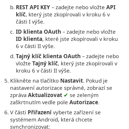
b.
REST API KEY
– zadejte nebo vložte
API
klíč
, který jste zkopírovali v kroku 6 v
části I výše.
c.
ID klienta OAuth
– zadejte nebo vložte
ID klienta
, které jste zkopírovali v kroku
6 v části II výše.
d.
Tajný klíč klienta OAuth
– zadejte nebo
vložte
Tajný klíč
, který jste zkopírovali v
kroku 6 v části II výše.
5.
Klikněte na tlačítko
Nastavit
. Pokud je
nastavení autorizace správné, zobrazí se
zpráva
Aktualizovat
✔
se zeleným
zaškrtnutím vedle pole
Autorizace
.
6.
V části
Přiřazení
vyberte zařízení se
systémem Android, která chcete
synchronizovat: