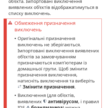
об’єкта. Імпортовані виключення
виявлених об’єктів відображатимуться в
списку виключень.
Обмеження призначення
виключень
Оригінальні призначення
•
виключень не зберігаються.
Імпортовані виключення виявлених
об’єктів за замовчуванням
призначаються комп’ютерам із
домашньої групи. Щоб змінити
призначення виключення,
натисніть виключення та виберіть
Змінити призначення
.
Виключення (для об’єктів,
•
виявлених
антивірусом
, і правил
IDS
брандмауера
) можна