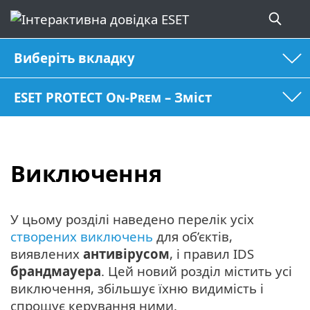
Виберіть вкладку
ESET PROTECT On-Prem – Зміст
Виключення
У цьому розділі наведено перелік усіх
створених виключень
для об’єктів,
виявлених
антивірусом
, і правил IDS
брандмауера
. Цей новий розділ містить усі
виключення, збільшує їхню видимість і
спрощує керування ними.