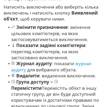
Натисніть виключення або виберіть кілька
виключень і натисніть кнопку
Виявлений
об'єкт
, щоб керувати ними.
Змінити призначення
: змінення
•
цільових комп’ютерів, на яких
застосовуватиметься виключення.
Показати задіяні комп’ютери
:
•
перегляд комп’ютерів, на яких
застосовано виключення.
Журнал аудиту
: показати
журнал
•
аудиту
для вибраного об’֦єкта.
Видалити
: видалення виключення.
•
Група доступу
>
•
Перемістити
Перемістіть об’єкт в іншу
статичну групу, де він буде доступний
користувачам із достатніми правами по
відношенню до цільової групи. Зміна