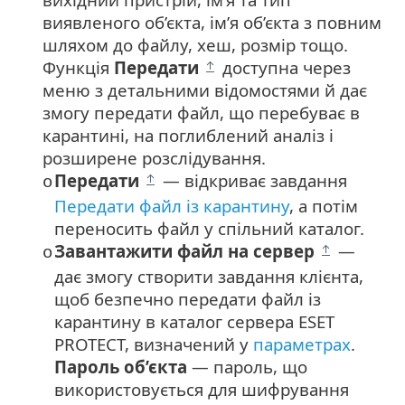
виявленого об’єкта, ім’я об’єкта з повним
шляхом до файлу, хеш, розмір тощо.
Функція
Передати
доступна через
меню з детальними відомостями й дає
змогу передати файл, що перебуває в
карантині, на поглиблений аналіз і
розширене розслідування.
Передати
— відкриває завдання
o
Передати файл із карантину
, а потім
переносить файл у спільний каталог.
Завантажити файл на сервер
—
o
дає змогу створити завдання клієнта,
щоб безпечно передати файл із
карантину в каталог сервера ESET
PROTECT, визначений у
параметрах
.
Пароль об’єкта
— пароль, що
використовується для шифрування