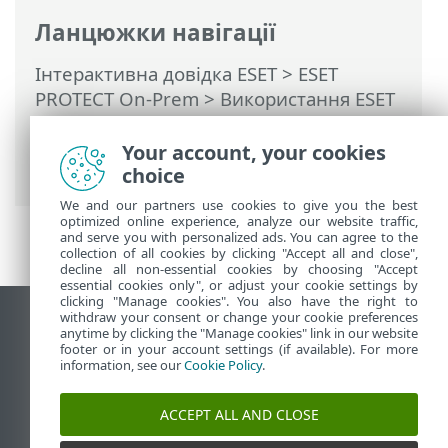
Ланцюжки навігації
Інтерактивна довідка ESET
>
ESET
PROTECT On-Prem
>
Використання ESET
PROTECT On-Prem
>
ESET PROTECT On-
Prem Головне меню
> Докладніше >
Your account, your cookies
Карантин
choice
We and our partners use cookies to give you the best
optimized online experience, analyze our website traffic,
and serve you with personalized ads. You can agree to the
collection of all cookies by clicking "Accept all and close",
decline all non-essential cookies by choosing "Accept
essential cookies only", or adjust your cookie settings by
clicking "Manage cookies". You also have the right to
withdraw your consent or change your cookie preferences
Переглянути повну версію
anytime by clicking the "Manage cookies" link in our website
footer or in your account settings (if available). For more
End of Life
information, see our
Cookie Policy
.
База знань ESET
Форум ESET
ACCEPT ALL AND CLOSE
ESET Status Portal