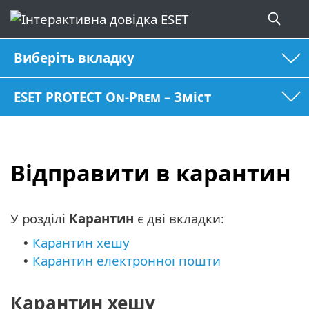
Виберіть вкладку
ESET PROTECT On-Prem – Зміст
Відправити в карантин
У розділі
Карантин
є дві вкладки:
Карантин хешу
•
Карантин електронної пошти
•
Карантин хешу