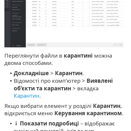
Переглянути файли в
карантині
можна
двома способами.
Докладніше
>
Карантин
.
•
Відомості про комп’ютер >
Виявлені
•
об’єкти та карантин
> вкладка
Карантин
.
Якщо вибрати елемент у розділі
Карантин
,
відкриється меню
Керування карантином
.
Показати подробиці
– відображає
•
вихідний пристрій, ім’я та тип