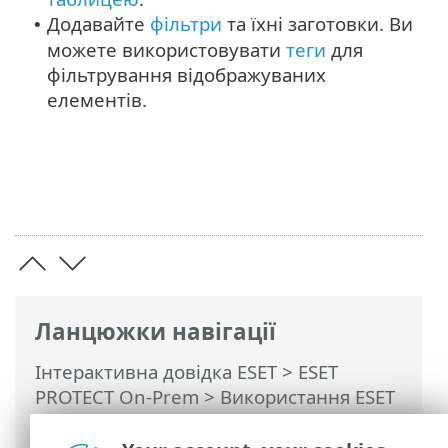
Додавайте
фільтри
та їхні заготовки. Ви
•
можете використовувати
теги
для
фільтрування відображуваних
елементів.
Ланцюжки навігації
Інтерактивна довідка ESET
>
ESET
PROTECT On-Prem
>
Використання ESET
PROTECT On-Prem
>
ESET PROTECT On-
Prem Головне меню
> Докладніше >