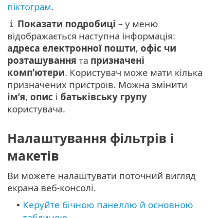
піктограм
.
Показати подробиці
– у меню
відображається наступна інформація:
адреса електронної пошти
,
офіс чи
розташування
та
призначені
комп’ютери
. Користувач може мати кілька
призначених пристроїв. Можна змінити
ім’я
,
опис
і
батьківську групу
користувача.
Налаштування фільтрів і
макетів
Ви можете налаштувати поточний вигляд
екрана веб-консолі.
Керуйте бічною панеллю й основною
•
таблицею
.