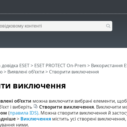
 довідка ESET
>
ESET PROTECT On-Prem
>
Використання E
ю
>
Виявлені об’єкти
> Створити виключення
ити виключення
влені об’єкти
можна виключити вибрані елементи, щоб н
’єкт і виберіть
Створити виключення
. Виключити мо
ром
(
правила IDS)
. Можна створити виключення й застосу
адніше
>
Виключення
містить усі створені виключення,
ування ними.