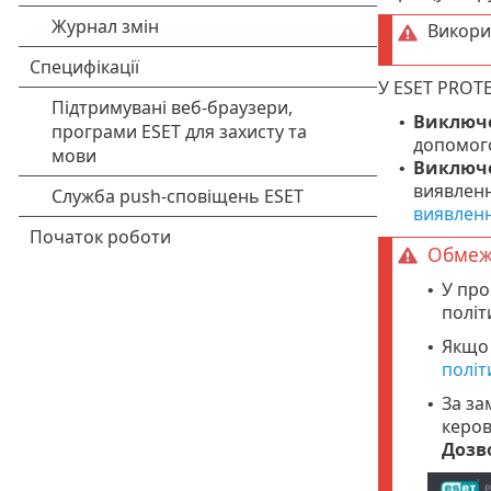
Викори
У ESET PROTE
Виключе
•
допомого
Виключе
•
виявленн
виявлен
Обмеже
У про
•
політ
Якщо 
•
політ
За за
•
керов
Дозв