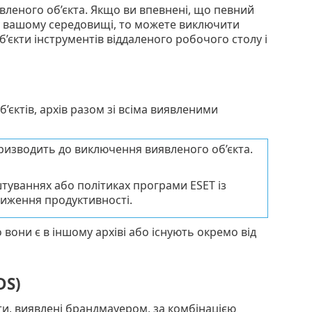
вленого об’єкта. Якщо ви впевнені, що певний
 у вашому середовищі, то можете виключити
об’єкти інструментів віддаленого робочого столу і
’єктів, архів разом зі всіма виявленими
призводить до виключення виявленого об’єкта.
туваннях або політиках програми ESET із
зниження продуктивності.
 вони є в іншому архіві або існують окремо від
DS)
и, виявлені брандмауером, за комбінацією