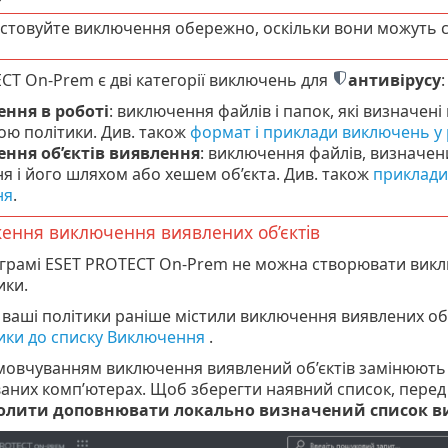
стовуйте виключення обережно, оскільки вони можуть с
CT On-Prem є дві категорії виключень для
антивірусу
:
ння в роботі
: виключення файлів і папок, які визначен
ю політики. Див. також
формат і приклади виключень у 
ння об’єктів виявлення
: виключення файлів, визначених
я і його шляхом або хешем об’єкта. Див. також
приклади 
ня
.
ння виключення виявлених об’єктів
грамі ESET PROTECT On-Prem не можна створювати викл
ики.
ваші політики раніше містили виключення виявлених об’
ики до списку Виключення
.
мовчуванням виключення виявлений об’єктів замінюють
аних комп’ютерах. Щоб зберегти наявний список, пере
олити доповнювати локально визначений список ви