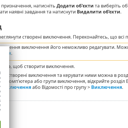
 призначення, натисніть
Додати об'єкти
та виберіть об
ати наявні завдання та натиснути
Видалити об’єкти
.
д
реглянути створені виключення. Переконайтесь, що всі
створення виключення його неможливо редагувати. Мо
ення
.
тово
, щоб створити виключення.
d
всі створені виключення та керувати ними можна в розд
h
до комп’ютера або групи виключення, відкрийте розділ 
y
y
і виключення
або Відомості про групу >
Виключення
.
e
o
s
e
e