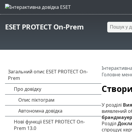
ESET PROTECT On-Prem
Інтерактивна
Головне мен
Створ
У розділі
Вия
виявлений об
брандмауе
Розділ
Докл
спрощує кер