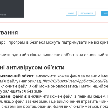
вання
ерсії програм із безпеки можуть підтримувати не всі кри
ити один або кілька виявлених об’єктів на основі виб
ні антивірусом об’єкти
виявлений об’єкт
: виключити кожен файл за певним іме
ім’я файлу (наприклад,
file:///C:/Users/user/AppData/Local/
иключити файл, який може оновлюватись і мати інший хеш,
лу залишаться без змін.
казані файли
: виключити кожен файл із певним хешем.
я, якщо файл зазнає змін, і це виключення втратить чинн
 системі він розташований; файл виключатиметься, поки