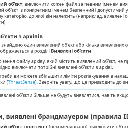
ий об’єкт
: виключити кожен файл за певним іменем вия
й об’єкт із конкретним іменем безпечний і допустимий
ну категорію, до якої він належить (наприклад, виявлені 
ти).
б’єкти з архівів
і знайдено один виявлений об’єкт або кілька виявлених об
дображається в розділі
Виявлені об’єкти
.
чення файлу архіву, який містить виявлений об’єкт, не 
ідно виключати потрібні виявлені об’єкти в архіві.
треби ви можете збільшити ліміти розпакування в налаш
ки (
ThreatSense
). Зверніть увагу, що це призводить до 
явлені об’єкти більше не будуть виявлятися, навіть якщо
и, виявлені брандмауером (правила I
й об’єкт і контекст
(рекомендовано): виключити об’єкт