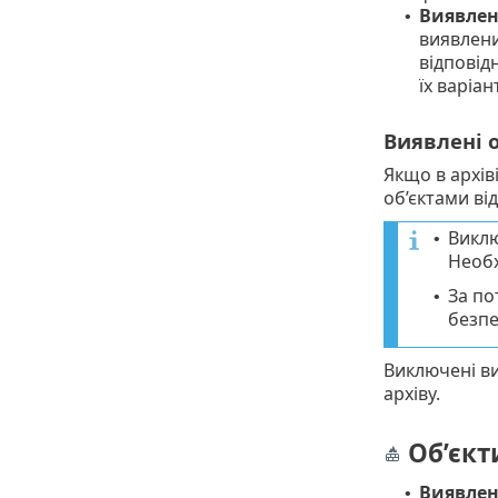
Виявлен
•
виявлени
відповід
їх варіан
Виявлені о
Якщо в архів
об’єктами ві
Виклю
•
Необх
За по
•
безпе
Виключені ви
архіву.
Об’єкт
Виявлени
•