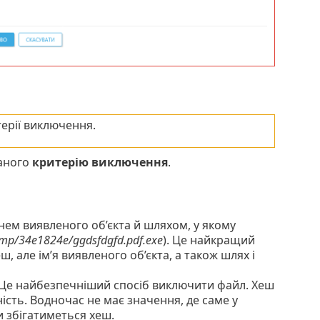
терії виключення.
раного
критерію виключення
.
нем виявленого об’єкта й шляхом, у якому
Temp/34e1824e/ggdsfdgfd.pdf.exe
). Це найкращий
 але ім’я виявленого об’єкта, а також шлях і
 Це найбезпечніший спосіб виключити файл. Хеш
ість. Водночас не має значення, де саме у
 збігатиметься хеш.