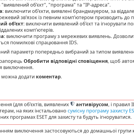
 "виявлений об’єкт", "програма" та "IP-адреса".
а
: виключити об’єкти, виявлені брандмауером, за відда
ежевий зв’язок із певним комп’ютером призводить до 
ий об’єкт
: виключити виявлений об’єкт та ігнорувати п
віддалених комп’ютерів.
ма
: виключити програму з мережевих виявлень. Дозволит
ься помилкові спрацювання IDS.
ний параметр попередньо вибраний за типом виявленн
прапорець
Обробити відповідні сповіщення
, щоб авто
 виключення.
 можна додати
коментар
.
ння (для об’єктів, виявлених
антивірусом
, і правил 
терам, на яких інстальовано
сумісну програму захисту E
них програмах ESET для захисту та будуть ігноруватися.
анням виключення застосовуються до домашньої групи 