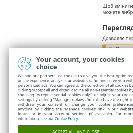
Щоб змінити
можете вибр
Перегля
Дозволяє пе
Після 
виключ
Your account, your cookies
choice
Натисніть
Го
We and our partners use cookies to give you the best optimize
Переглянути 
online experience, analyze our website traffic, and serve you wit
застосовано 
personalized ads. You can agree to the collection of all cookies b
clicking "Accept all and close", decline all non-essential cookies b
Застосован
choosing "Accept essential cookies only", or adjust your cooki
settings by clicking "Manage cookies". You also have the right t
withdraw your consent or change your cookie preference
anytime by clicking the "Manage cookies" link in our websit
footer or in your account settings (if available). For mor
information, see our
Cookie Policy
.
ACCEPT ALL AND CLOSE