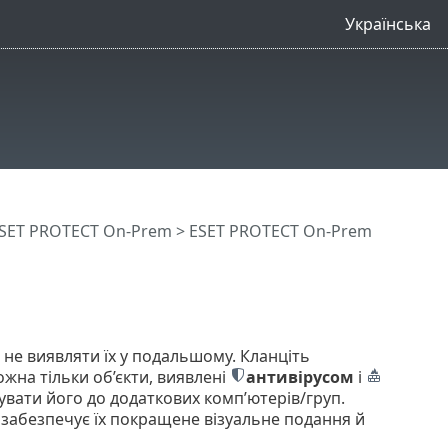
Українська
SET PROTECT On-Prem
>
ESET PROTECT On-Prem
е виявляти їх у подальшому. Кланціть
жна тільки об’єкти, виявлені
антивірусом
і
вати його до додаткових комп’ютерів/груп.
 забезпечує їх покращене візуальне подання й