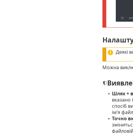
Налашту
Деякі в
Можна виключ
Виявле
Шлях + 
•
вказано 
спосіб в
ім’я фай
Точно в
•
змінитьс
файловій