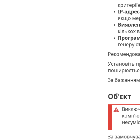
критеріїв
IP-адрес
•
якщо мер
Виявлен
•
кількох 
Програ
•
генеруют
Рекомендова
Установіть 
поширюється
За бажанням
Об'єкт
Виключе
комп’ю
несуміс
За замовчув