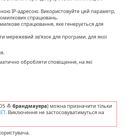
леною IP-адресою. Використовуйте цей параметр,
помилкових спрацювань.
омилкове спрацювання, яке генерується для
и мережевий зв’язок для програми, для якої
я.
матично обробляти сповіщення, на які
IDS
брандмауера
) можна призначити тільки
SET
. Виключення не застосовуватимуться на
користувача.