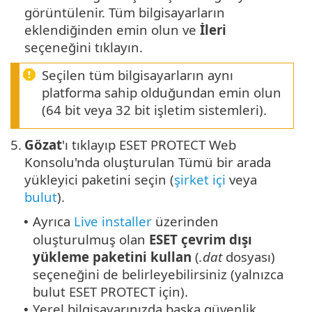
görüntülenir. Tüm bilgisayarların
eklendiğinden emin olun ve
İleri
seçeneğini tıklayın.
Seçilen tüm bilgisayarların aynı
platforma sahip olduğundan emin olun
(64 bit veya 32 bit işletim sistemleri).
5.
Gözat
'ı tıklayıp ESET PROTECT Web
Konsolu'nda oluşturulan Tümü bir arada
yükleyici paketini seçin (
şirket içi
veya
bulut
).
Ayrıca
Live installer
üzerinden
•
oluşturulmuş olan
ESET çevrim dışı
yükleme paketini kullan
(
.dat
dosyası)
seçeneğini de belirleyebilirsiniz (yalnızca
bulut ESET PROTECT için).
Yerel bilgisayarınızda başka güvenlik
•