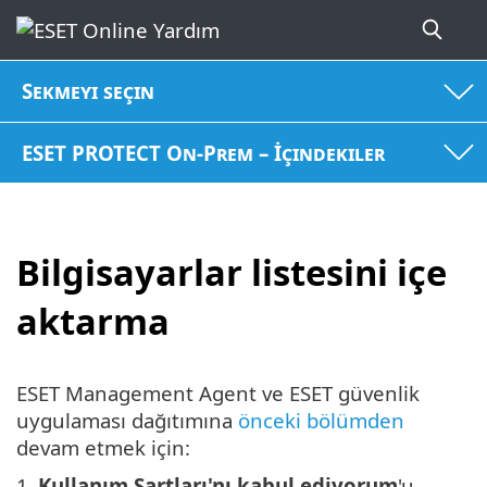
Sekmeyi seçin
ESET PROTECT On-Prem – İçindekiler
Bilgisayarlar listesini içe
aktarma
ESET Management Agent ve ESET güvenlik
uygulaması dağıtımına
önceki bölümden
devam etmek için:
1.
Kullanım Şartları'nı kabul ediyorum
'u