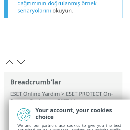
dağıtımının doğrulanmış örnek
senaryolarını
okuyun.
Breadcrumb'lar
ESET Online Yardım
>
ESET PROTECT On-
Prem
>
Başlayın
>
ESET Management
Agent Dağıtımı
>
Uzaktan dağıtım
>
ESET
Your account, your cookies
Remote Deployment Tool
> Bilgisayarlar
choice
listesini içe aktarma
We and our partners use cookies to give you the best