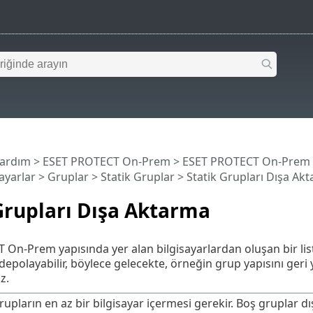
Yardım
>
ESET PROTECT On-Prem
>
ESET PROTECT On-Prem
sayarlar
>
Gruplar
>
Statik Gruplar
> Statik Grupları Dışa Ak
Grupları Dışa Aktarma
n-Prem yapısında yer alan bilgisayarlardan oluşan bir listey
epolayabilir, böylece gelecekte, örneğin grup yapısını geri y
z.
rupların en az bir bilgisayar içermesi gerekir. Boş gruplar d