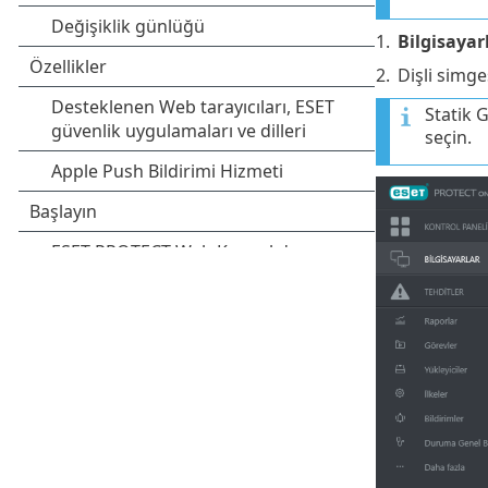
1.
Bilgisayar
2.
Dişli simge
Statik 
seçin.