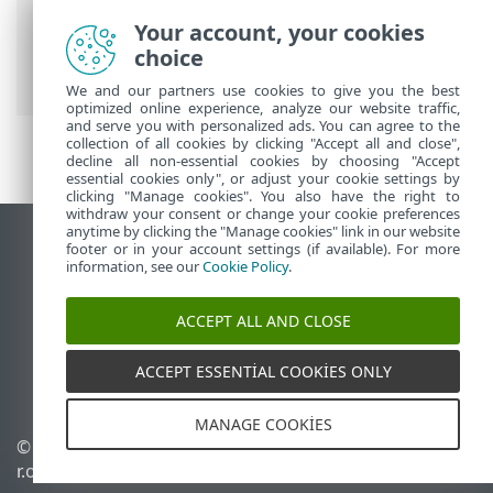
Menü
>
Bilgisayarlar
>
Gruplar
>
Statik
Your account, your cookies
Gruplar
> Active Directory'den istemcileri
choice
içe aktarma
We and our partners use cookies to give you the best
optimized online experience, analyze our website traffic,
and serve you with personalized ads. You can agree to the
collection of all cookies by clicking "Accept all and close",
decline all non-essential cookies by choosing "Accept
essential cookies only", or adjust your cookie settings by
clicking "Manage cookies". You also have the right to
withdraw your consent or change your cookie preferences
anytime by clicking the "Manage cookies" link in our website
Masaüstü sitesini görüntüle
footer or in your account settings (if available). For more
information, see our
Cookie Policy
.
End of Life
ESET Bilgi Bankası
ACCEPT ALL AND CLOSE
ESET Forumu
ESET Status Portal
ACCEPT ESSENTIAL COOKIES ONLY
Bölgesel destek
MANAGE COOKIES
© 1992 - 2026 ESET, spol. s
Çerezleri yönet
r.o. - Tüm hakları saklıdır.
Çerez politikası