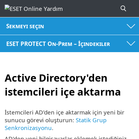
Sekmeyi seçin
ESET PROTECT On-Prem – İçindekiler
Active Directory'den
istemcileri içe aktarma
İstemcileri AD'den içe aktarmak için yeni bir
sunucu görevi oluşturun:
Statik Grup
Senkronizasyonu
.
AD'den yeni bilgisayarlar eklemek istediğiniz