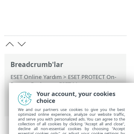
Breadcrumb'lar
ESET Online Yardım
>
ESET PROTECT On-
Prem
>
Başlayın
>
ESET Management
Agent Dağıtımı
>
Uzaktan dağıtım
>
ESET
Your account, your cookies
Remote Deployment Tool
> ESET Remote
choice
Deployment Tool - sorun giderme
We and our partners use cookies to give you the best
optimized online experience, analyze our website traffic,
and serve you with personalized ads. You can agree to the
collection of all cookies by clicking "Accept all and close",
decline all non-essential cookies by choosing "Accept
essential cookies only", or adjust your cookie settings by