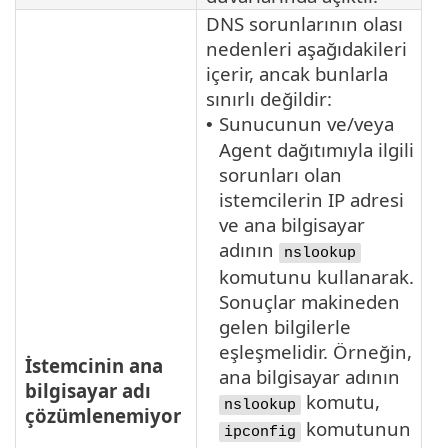
DNS sorunlarının olası
nedenleri aşağıdakileri
içerir, ancak bunlarla
sınırlı değildir:
Sunucunun ve/veya
•
Agent dağıtımıyla ilgili
sorunları olan
istemcilerin IP adresi
ve ana bilgisayar
adının
nslookup
komutunu kullanarak.
Sonuçlar makineden
gelen bilgilerle
eşleşmelidir. Örneğin,
İstemcinin ana
ana bilgisayar adının
bilgisayar adı
komutu,
nslookup
çözümlenemiyor
komutunun
ipconfig