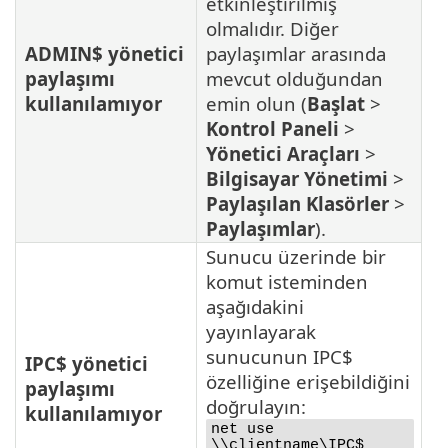
etkinleştirilmiş
olmalıdır. Diğer
ADMIN$ yönetici
paylaşımlar arasında
paylaşımı
mevcut olduğundan
kullanılamıyor
emin olun (
Başlat
>
Kontrol Paneli
>
Yönetici Araçları
>
Bilgisayar Yönetimi
>
Paylaşılan Klasörler
>
Paylaşımlar
).
Sunucu üzerinde bir
komut isteminden
aşağıdakini
yayınlayarak
sunucunun IPC$
IPC$ yönetici
özelliğine erişebildiğini
paylaşımı
doğrulayın:
kullanılamıyor
net use
\\clientname\IPC$