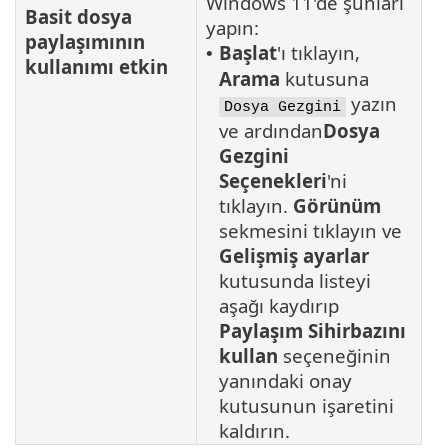
Windows 11'de şunları
Basit dosya
yapın:
paylaşımının
Başlat
'ı tıklayın,
•
kullanımı etkin
Arama
kutusuna
yazın
Dosya Gezgini
ve ardından
Dosya
Gezgini
Seçenekleri
'ni
tıklayın.
Görünüm
sekmesini tıklayın ve
Gelişmiş ayarlar
kutusunda listeyi
aşağı kaydırıp
Paylaşım Sihirbazını
kullan
seçeneğinin
yanındaki onay
kutusunun işaretini
kaldırın.