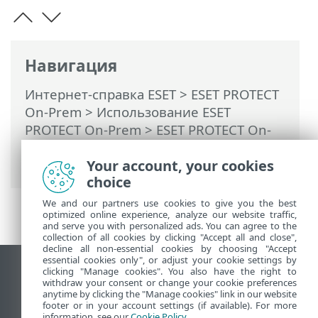
Навигация
Интернет-справка ESET
>
ESET PROTECT
On-Prem
>
Использование ESET
PROTECT On-Prem
>
ESET PROTECT On-
Prem Главное меню
>
Уведомления
>
Your account, your cookies
Управление уведомлениями
choice
We and our partners use cookies to give you the best
optimized online experience, analyze our website traffic,
and serve you with personalized ads. You can agree to the
collection of all cookies by clicking "Accept all and close",
decline all non-essential cookies by choosing "Accept
essential cookies only", or adjust your cookie settings by
clicking "Manage cookies". You also have the right to
Использовать сайт для ПК
withdraw your consent or change your cookie preferences
End of Life
anytime by clicking the "Manage cookies" link in our website
footer or in your account settings (if available). For more
База знаний ESET
information, see our
Cookie Policy
.