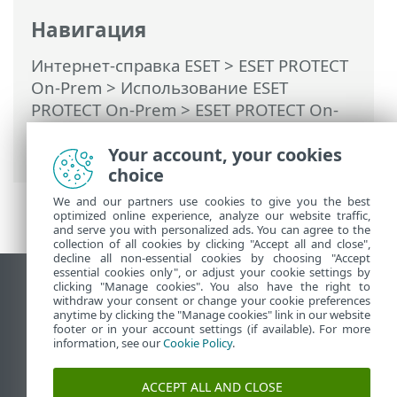
Навигация
Интернет-справка ESET
>
ESET PROTECT
On-Prem
>
Использование ESET
PROTECT On-Prem
>
ESET PROTECT On-
Prem Главное меню
>
Уведомления
>
Распространение
Your account, your cookies
choice
We and our partners use cookies to give you the best
optimized online experience, analyze our website traffic,
and serve you with personalized ads. You can agree to the
collection of all cookies by clicking "Accept all and close",
decline all non-essential cookies by choosing "Accept
essential cookies only", or adjust your cookie settings by
clicking "Manage cookies". You also have the right to
Использовать сайт для ПК
withdraw your consent or change your cookie preferences
End of Life
anytime by clicking the "Manage cookies" link in our website
footer or in your account settings (if available). For more
База знаний ESET
information, see our
Cookie Policy
.
Форум ESET
ESET Status Portal
ACCEPT ALL AND CLOSE