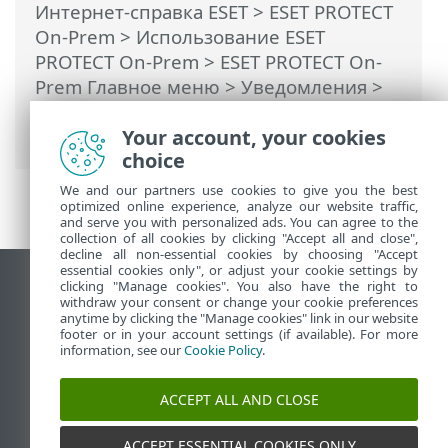
Интернет-справка ESET
>
ESET PROTECT
On-Prem
>
Использование ESET
PROTECT On-Prem
>
ESET PROTECT On-
Prem Главное меню
>
Уведомления
>
Управление уведомлениями
>
Your account, your cookies
Изменения динамической группы
choice
We and our partners use cookies to give you the best
optimized online experience, analyze our website traffic,
and serve you with personalized ads. You can agree to the
collection of all cookies by clicking "Accept all and close",
decline all non-essential cookies by choosing "Accept
essential cookies only", or adjust your cookie settings by
clicking "Manage cookies". You also have the right to
Использовать сайт для ПК
withdraw your consent or change your cookie preferences
End of Life
anytime by clicking the "Manage cookies" link in our website
footer or in your account settings (if available). For more
База знаний ESET
information, see our
Cookie Policy
.
Форум ESET
ESET Status Portal
ACCEPT ALL AND CLOSE
Региональная поддержка
ACCEPT ESSENTIAL COOKIES ONLY