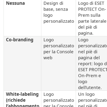
Nessuna
Design di
Logo di ESET
base, senza
PROTECT On-
logo
Prem sulla
personalizzato
parte laterale
del piè di
pagina.
Co-branding
Logo
Logo
personalizzato
personalizzat
per la Console
nel piè di
web
pagina del
report: logo d
ESET PROTEC
On-Prem e
logo
dell’utente.
White-labeling
Logo
Un logo
(richiede
personalizzato
personalizzat
l’abbonamento
per la Console
nel piè di