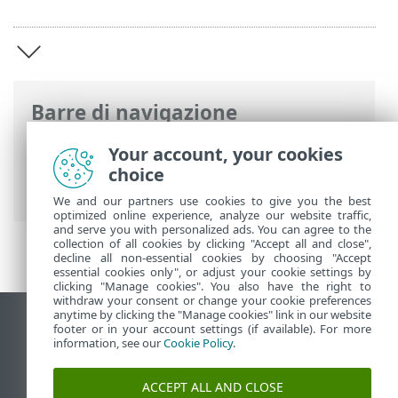
Barre di navigazione
Guida online ESET
>
ESET PROTECT On-
Your account, your cookies
Prem
>
Introduzione a ESET PROTECT On-
choice
Prem
We and our partners use cookies to give you the best
optimized online experience, analyze our website traffic,
and serve you with personalized ads. You can agree to the
collection of all cookies by clicking "Accept all and close",
decline all non-essential cookies by choosing "Accept
essential cookies only", or adjust your cookie settings by
clicking "Manage cookies". You also have the right to
withdraw your consent or change your cookie preferences
anytime by clicking the "Manage cookies" link in our website
Visualizza sito desktop
footer or in your account settings (if available). For more
information, see our
Cookie Policy
.
End of Life
ESET Knowledge Base
ACCEPT ALL AND CLOSE
Forum ESET