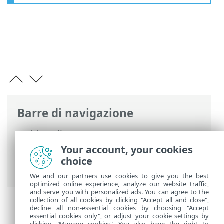
Barre di navigazione
Guida online ESET
>
ESET PROTECT On-
Prem
>
Utilizzo di ESET PROTECT On-
Your account, your cookies
Prem
> Informazioni su ESET PROTECT
choice
On-Prem
We and our partners use cookies to give you the best
optimized online experience, analyze our website traffic,
and serve you with personalized ads. You can agree to the
collection of all cookies by clicking "Accept all and close",
decline all non-essential cookies by choosing "Accept
essential cookies only", or adjust your cookie settings by