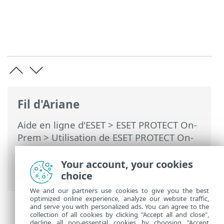
Fil d'Ariane
Aide en ligne d'ESET
>
ESET PROTECT On-
Prem
>
Utilisation de ESET PROTECT On-
Prem
>
ESET PROTECT On-Prem Menu
principal
> Plus > Gestion de
Your account, your cookies
l’abonnement
choice
We and our partners use cookies to give you the best
optimized online experience, analyze our website traffic,
and serve you with personalized ads. You can agree to the
collection of all cookies by clicking "Accept all and close",
decline all non-essential cookies by choosing "Accept