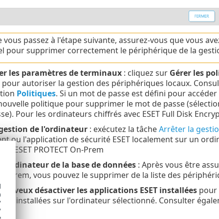
 vous passez à l'étape suivante, assurez-vous que vous avez
el pour supprimer correctement le périphérique de la gesti
ser les paramètres de terminaux
: cliquez sur
Gérer les pol
 pour autoriser la gestion des périphériques locaux. Consul
ction
Politiques
. Si un mot de passe est défini pour accéder 
nouvelle politique pour supprimer le mot de passe (sélecti
e). Pour les ordinateurs chiffrés avec ESET Full Disk Encryp
 gestion de l'ordinateur
: exécutez la tâche
Arrêter la gesti
 ou l'application de sécurité ESET localement sur un ordin
ur et ESET PROTECT On-Prem
l'ordinateur de la base de données
: Après vous être assu
-Prem, vous pouvez le supprimer de la liste des périphéri
d
se
Je veux désactiver les applications ESET installées
pour 
h
ESET installées sur l'ordinateur sélectionné. Consulter éga
y
y
e