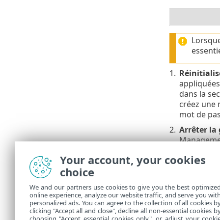
Lorsque
essenti
1.
Réinitiali
appliquées
dans la se
créez une 
mot de pass
2.
Arrêter la
Management
l'ordinate
Your account, your cookies
3.
Supprimer 
choice
PROTECT On
We and our partners use cookies to give you the best optimize
Cochez la ca
online experience, analyze our website traffic, and serve you wit
applications 
personalized ads. You can agree to the collection of all cookies b
entreprises
.
clicking "Accept all and close", decline all non-essential cookies b
choosing "Accept essential cookies only", or adjust your cooki