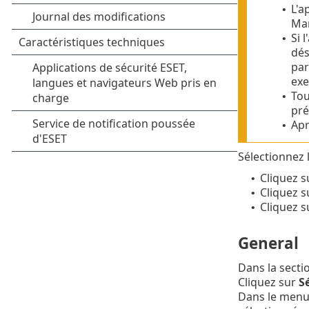
L'a
•
Ma
Si 
•
dés
par
exe
Tou
•
pré
Apr
•
Sélectionnez 
Cliquez 
•
Cliquez 
•
Cliquez s
•
General
Dans la secti
Cliquez sur
Sé
Dans le menu