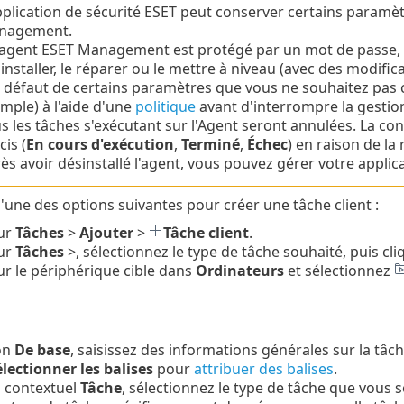
pplication de sécurité ESET peut conserver certains paramètr
nagement.
l'agent ESET Management est protégé par un mot de passe, 
installer, le réparer ou le mettre à niveau (avec des modifica
 défaut de certains paramètres que vous ne souhaitez pas 
mple) à l'aide d'une
politique
avant d'interrompre la gestio
s les tâches s'exécutant sur l'Agent seront annulées. La co
cis (
En cours d'exécution
,
Terminé
,
Échec
) en raison de la 
ès avoir désinstallé l'agent, vous pouvez gérer votre appli
l'une des options suivantes pour créer une tâche client :
sur
Tâches
>
Ajouter
>
Tâche client
.
sur
Tâches
>, sélectionnez le type de tâche souhaité, puis cl
ur le périphérique cible dans
Ordinateurs
et sélectionnez
on
De base
, saisissez des informations générales sur la tâch
lectionner les balises
pour
attribuer des balises
.
 contextuel
Tâche
, sélectionnez le type de tâche que vous s