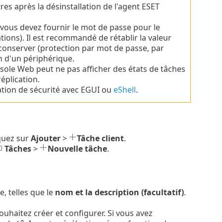
es après la désinstallation de l'agent ESET
vous devez fournir le mot de passe pour le
tions).
Il est recommandé de rétablir la valeur
conserver (protection par mot de passe, par
n d'un périphérique.
nsole Web peut ne pas afficher des états de tâches
réplication.
cation de sécurité avec EGUI ou
eShell
.
iquez sur
Ajouter
>
Tâche client
.
Tâches
>
Nouvelle tâche
.
e, telles que le
nom et la description (facultatif)
.
ouhaitez créer et configurer. Si vous avez