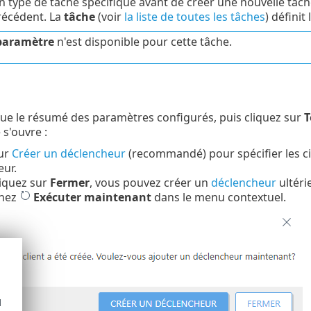
n type de tâche spécifique avant de créer une nouvelle tâch
récédent. La
tâche
(voir
la liste de toutes les tâches
) défini
paramètre
n'est disponible pour cette tâche.
ue le résumé des paramètres configurés, puis cliquez sur
T
 s'ouvre :
sur
Créer un déclencheur
(recommandé) pour spécifier les cib
ur.
liquez sur
Fermer
, vous pouvez créer un
déclencheur
ultéri
nnez
Exécuter maintenant
dans le menu contextuel.
d