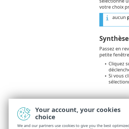
sélectionné u
votre choix p
aucun
Synthèse
Passez en rev
petite fenêtre
Cliquez 
•
déclenche
Si vous c
•
sélectio
Your account, your cookies
choice
We and our partners use cookies to give you the best optimize