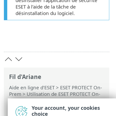
désinstaller l'application de sécurité
ESET à l'aide de la tâche de
désinstallation du logiciel.
Fil d'Ariane
Aide en ligne d'ESET
>
ESET PROTECT On-
Prem
>
Utilisation de ESET PROTECT On-
Prem
>
ESET PROTECT On-Prem Menu
principal
>
Tâches
>
Tâches client
>
Your account, your cookies
Désinstaller un logiciel
choice