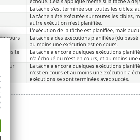
échoué. Cela s'applique même si la tâche a déjà
La tâche s'est terminée sur toutes les cibles; a
La tâche a été exécutée sur toutes les cibles, 
autre exécution n'est planifiée.
L'exécution de la tâche est planifiée, mais auc
/En cours
La tâche a des exécutions planifiées (du passé
au moins une exécution est en cours.
Réussite
La tâche a encore quelques exécutions planifié
n'a échoué ou n'est en cours, et au moins une 
/Erreur
La tâche a encore quelques exécutions planifié
d
n'est en cours et au moins une exécution a éc
h
y
exécutions se sont terminées avec succès.
y
e
o
s
e
e