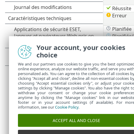
Réussite
Erreur
Planifiée
Planifiée
Your account, your cookies
Planifiée/
choice
Planifiée
We and our partners use cookies to give you the best optimize
online experience, analyze our website traffic, and serve you wit
personalized ads. You can agree to the collection of all cookies b
clicking "Accept all and close", decline all non-essential cookies b
choosing "Accept essential cookies only", or adjust your cooki
settings by clicking "Manage cookies". You also have the right t
withdraw your consent or change your cookie preference
anytime by clicking the "Manage cookies" link in our websit
footer or in your account settings (if available). For mor
information, see our
Cookie Policy
.
ACCEPT ALL AND CLOSE