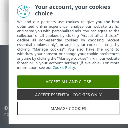
l’abonnement
> Insérer le fichier
Your account, your cookies
d'activation hors ligne
choice
We and our partners use cookies to give you the best
optimized online experience, analyze our website traffic,
and serve you with personalized ads. You can agree to the
collection of all cookies by clicking "Accept all and close",
decline all non-essential cookies by choosing "Accept
essential cookies only", or adjust your cookie settings by
clicking "Manage cookies". You also have the right to
withdraw your consent or change your cookie preferences
Afficher le site pour ordinateur de bureau
anytime by clicking the "Manage cookies" link in our website
footer or in your account settings (if available). For more
End of Life
information, see our
Cookie Policy
.
Base de connaissances ESET
Forum ESET
ACCEPT ALL AND CLOSE
ESET Status Portal
Assistance régionale
ACCEPT ESSENTIAL COOKIES ONLY
© 1992 - 2026 ESET, spol. s
Gérer les témoins
MANAGE COOKIES
r.o. - Tous droits réservés.
Politique relative aux
témoins