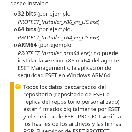
desee instalar:
32 bits
(por ejemplo,
o
PROTECT_Installer_x86_en_US.exe
)
64 bits
(por ejemplo,
o
PROTECT_Installer_x64_en_US.exe
)
ARM64
(por ejemplo
o
PROTECT_Installer_arm64.exe
); no puede
instalar la versión x86 o x64 del agente
ESET Management o la aplicación de
seguridad ESET en Windows ARM64.
Todos los datos descargados del
repositorio (repositorio de ESET o
réplica del repositorio personalizado)
están firmados digitalmente por ESET
y el servidor de ESET PROTECT verifica
los hashes de los archivos y las firmas
PGP. El servidor de ESET PROTECT