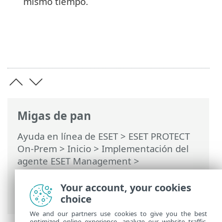
mismo tiempo.
Migas de pan
Ayuda en línea de ESET
>
ESET PROTECT
On-Prem
>
Inicio
>
Implementación del
agente ESET Management
>
Implementación local
> Crear instalador
de agente y aplicación de seguridad ESET
Your account, your cookies
- Windows
choice
We and our partners use cookies to give you the best
optimized online experience, analyze our website traffic,