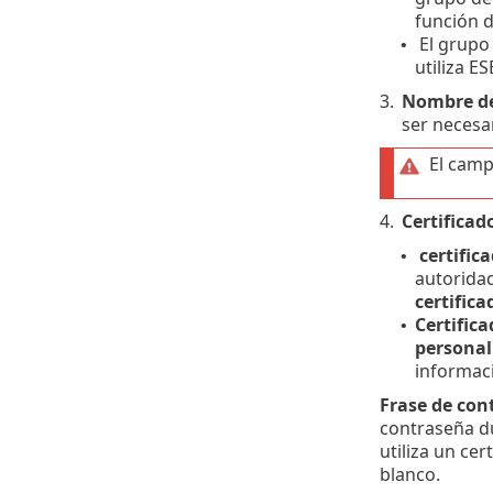
función d
El grupo 
•
utiliza E
3.
Nombre de 
ser necesa
El cam
4.
Certificad
certific
•
autoridad
certific
Certific
•
personal
informac
Frase de cont
contraseña du
utiliza un ce
blanco.