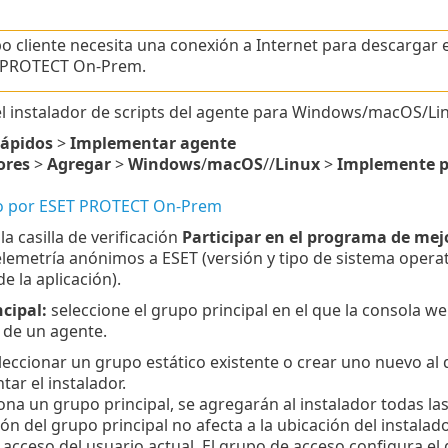
po cliente necesita una conexión a Internet para descargar 
T PROTECT On-Prem.
l instalador de scripts del agente para Windows/macOS/Lin
rápidos
>
Implementar agente
ores
>
Agregar
>
Windows
/
macOS
//
Linux
>
Implemente pr
o por ESET PROTECT On-Prem
la casilla de verificación
Participar en el programa de mej
elemetría anónimos a ESET (versión y tipo de sistema operat
de la aplicación).
cipal:
seleccione el grupo principal en el que la consola w
n de un agente.
eccionar un grupo estático existente o crear uno nuevo al q
ar el instalador.
iona un grupo principal, se agregarán al instalador todas las
ión del grupo principal no afecta a la ubicación del instalado
acceso del usuario actual.
El grupo de acceso configura el g