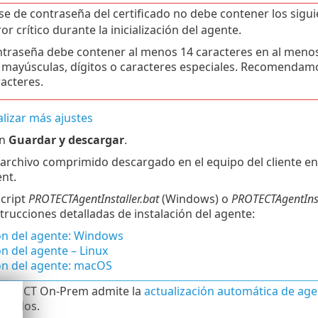
ase de contraseña del certificado no debe contener los sigu
or crítico durante la inicialización del agente.
ntraseña debe contener al menos 14 caracteres en al menos 
s mayúsculas, dígitos o caracteres especiales. Recomendam
racteres.
lizar más ajustes
en
Guardar y descargar
.
l archivo comprimido descargado en el equipo del cliente e
nt.
script
PROTECTAgentInstaller.bat
(Windows) o
PROTECTAgentInst
strucciones detalladas de instalación del agente:
ón del agente: Windows
ón del agente – Linux
ón del agente: macOS
ROTECT On-Prem admite la
actualización automática de a
trados.