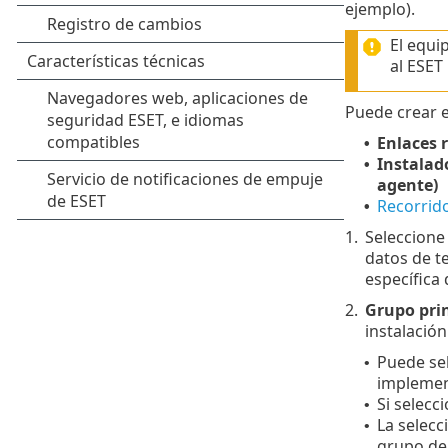
ejemplo).
El equi
al ESE
Puede crear e
Enlaces 
•
Instalad
•
agente)
Recorrid
•
1.
Seleccione 
datos de t
específica 
2.
Grupo prin
instalació
Puede sel
•
implement
Si selecc
•
La selecc
•
grupo de 