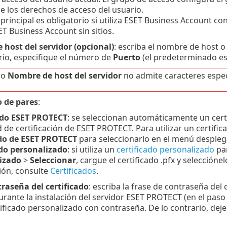
e los derechos de acceso del usuario.
principal es obligatorio si utiliza ESET Business Account co
SET Business Account sin sitios.
host del servidor (opcional)
: escriba el nombre de host o
rio, especifique el número de
Puerto
(el predeterminado es
po
Nombre de host del servidor
no admite caracteres especi
o de pares
:
ado ESET PROTECT
: se seleccionan automáticamente un certi
 de certificación de ESET PROTECT. Para utilizar un certific
ado de ESET PROTECT
para seleccionarlo en el menú desplega
ado personalizado
: si utiliza un
certificado personalizado
par
izado
>
Seleccionar
, cargue el certificado .pfx y seleccióne
ión, consulte
Certificados
.
raseña del certificado
: escriba la frase de contraseña del c
rante la instalación del servidor ESET PROTECT (en el paso 
rtificado personalizado con contraseña. De lo contrario, de