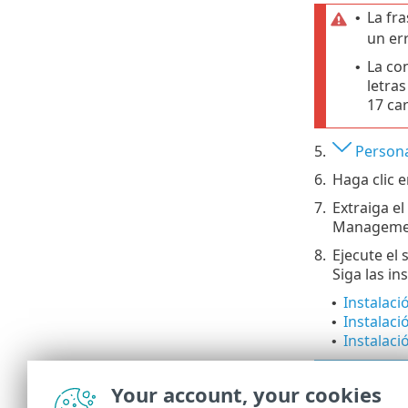
La fr
•
un err
La co
•
letra
17 ca
5.
Persona
6.
Haga clic 
7.
Extraiga e
Manageme
8.
Ejecute el 
Siga las in
Instalaci
•
Instalaci
•
Instalaci
•
ESET P
Your account, your cookies
adminis