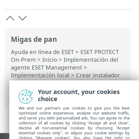
Migas de pan
Ayuda en línea de ESET
>
ESET PROTECT
On-Prem
>
Inicio
>
Implementación del
agente ESET Management
>
Implementación local
>
Crear instalador
de scripts del agente -
Windows/Linux/macOS
> Instalación del
Your account, your cookies
agente – Linux
choice
We and our partners use cookies to give you the best
optimized online experience, analyze our website traffic,
and serve you with personalized ads. You can agree to the
collection of all cookies by clicking "Accept all and close",
decline all non-essential cookies by choosing "Accept
essential cookies only", or adjust your cookie settings by
clicking "Manage cookies". You also have the right to