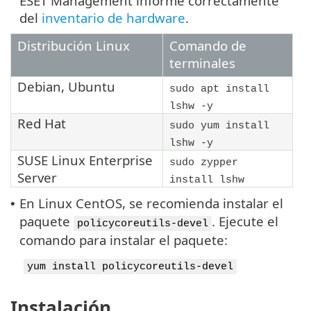
ESET Management informe correctamente
del
inventario de hardware
.
Distribución Linux
Comando de
terminales
Debian
,
Ubuntu
sudo apt install
lshw -y
Red Hat
sudo yum install
lshw -y
SUSE Linux Enterprise
sudo zypper
Server
install lshw
En Linux CentOS, se recomienda instalar el
•
paquete
. Ejecute el
policycoreutils-devel
comando para instalar el paquete:
yum install policycoreutils-devel
Instalación