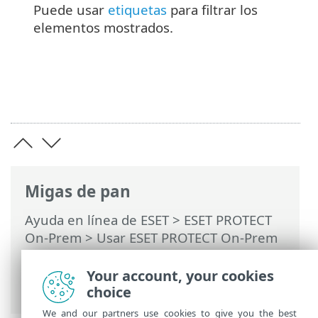
Puede usar
etiquetas
para filtrar los
elementos mostrados.
Migas de pan
Ayuda en línea de ESET
>
ESET PROTECT
On-Prem
>
Usar ESET PROTECT On-Prem
>
ESET PROTECT On-Prem Menú principal
>
Políticas
> Creación de una política
Your account, your cookies
nueva
choice
We and our partners use cookies to give you the best