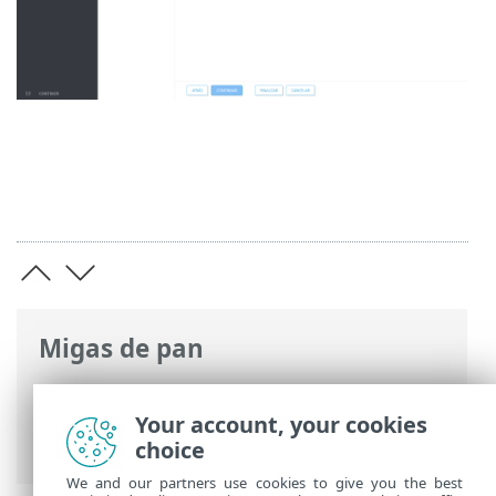
Migas de pan
Ayuda en línea de ESET
>
ESET PROTECT
On-Prem
>
Inicio
> Consola web ESET
Your account, your cookies
PROTECT
choice
We and our partners use cookies to give you the best