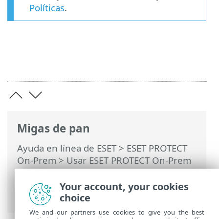
Políticas
.
Migas de pan
Ayuda en línea de ESET
>
ESET PROTECT
On-Prem
>
Usar ESET PROTECT On-Prem
>
ESET PROTECT On-Prem Menú principal
>
Políticas
> Asignación de una política a
Your account, your cookies
un grupo
choice
We and our partners use cookies to give you the best