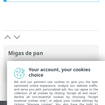
Migas de pan
Ayuda en línea de ESET
>
ESET PROTECT
On-Prem
>
Usar ESET PROTECT On-Prem
Your account, your cookies
> Acerca de ESET PROTECT On-Prem
choice
We and our partners use cookies to give you the best
optimized online experience, analyze our website traffic,
and serve you with personalized ads. You can agree to the
collection of all cookies by clicking "Accept all and close",
decline all non-essential cookies by choosing "Accept
essential cookies only", or adjust your cookie settings by
clicking "Manage cookies". You also have the right to