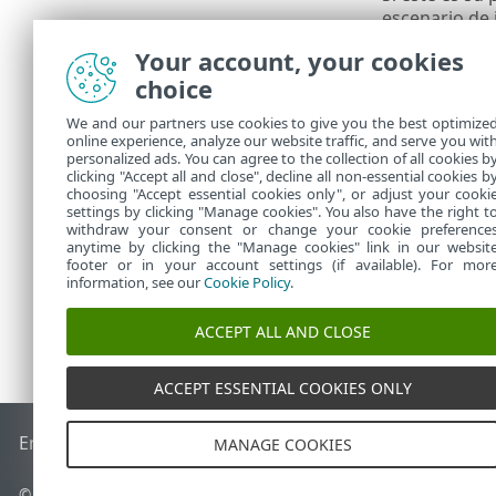
escenario de 
instalación
).
Your account, your cookies
El usuario pr
choice
consulte
Pant
We and our partners use cookies to give you the best optimize
Si tien
online experience, analyze our website traffic, and serve you wit
personalized ads. You can agree to the collection of all cookies b
problem
clicking "Accept all and close", decline all non-essential cookies b
choosing "Accept essential cookies only", or adjust your cooki
settings by clicking "Manage cookies". You also have the right t
withdraw your consent or change your cookie preference
anytime by clicking the "Manage cookies" link in our websit
footer or in your account settings (if available). For mor
information, see our
Cookie Policy
.
ACCEPT ALL AND CLOSE
ACCEPT ESSENTIAL COOKIES ONLY
End of Life
Base de conocimiento de ESET
Foro de ESET
ES
MANAGE COOKIES
© 1992 - 2026 ESET, spol. s r.o. - Todos los derechos reservados.