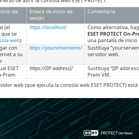
aneras de abrir la Consola web ESET PROTECT:
nicio de
Enlace de inicio de
Comentario
sesión
l (el
https://localhost/
Como alternativa, hag
 que se
ESET PROTECT On-P
sola web
)
una pantalla de inici
ugar con
https://yourservername/
Sustituya “yourserver
ernet a su
servidor web.
b
ual ESET
https://[IP address]/
Sustituya “[IP addres
n-Prem
Prem VM.
vidor web (que ejecuta la consola web ESET PROTECT) está act