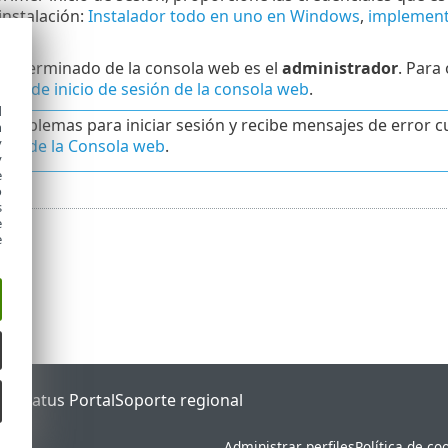
instalación:
Instalador todo en uno en Windows
,
implementa
edeterminado de la consola web es el
administrador
. Para
alla de inicio de sesión de la consola web
.
d
e problemas para iniciar sesión y recibe mensajes de error 
h
y
as de la Consola web
.
y
e
o
s
e
e
ET Status Portal
Soporte regional
Administrar perfiles
Política de co