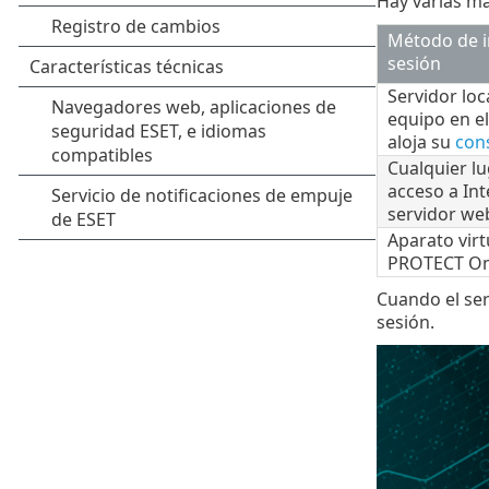
Hay varias m
Método de i
sesión
Servidor loca
equipo en el
aloja su
con
Cualquier l
acceso a Int
servidor we
Aparato virt
PROTECT O
Cuando el ser
sesión.