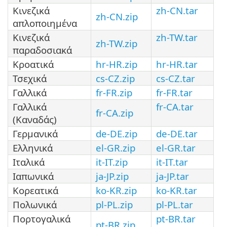
Κινεζικά
zh-CN.tar
zh-CN.zip
απλοποιημένα
Κινεζικά
zh-TW.tar
zh-TW.zip
παραδοσιακά
Κροατικά
hr-HR.zip
hr-HR.tar
Τσεχικά
cs-CZ.zip
cs-CZ.tar
Γαλλικά
fr-FR.zip
fr-FR.tar
Γαλλικά
fr-CA.tar
fr-CA.zip
(Καναδάς)
Γερμανικά
de-DE.zip
de-DE.tar
Ελληνικά
el-GR.zip
el-GR.tar
Ιταλικά
it-IT.zip
it-IT.tar
Ιαπωνικά
ja-JP.zip
ja-JP.tar
Κορεατικά
ko-KR.zip
ko-KR.tar
Πολωνικά
pl-PL.zip
pl-PL.tar
Πορτογαλικά
pt-BR.tar
pt-BR.zip