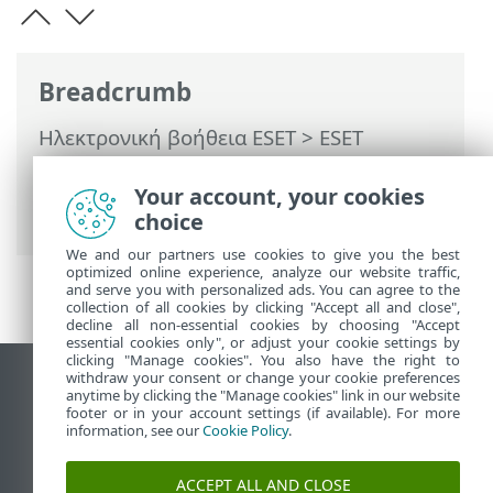
Breadcrumb
Ηλεκτρονική βοήθεια ESET
>
ESET
PROTECT On-Prem
>
Εισαγωγή στο ESET
PROTECT On-Prem
>
Σχετικά με τη
Your account, your cookies
βοήθεια
> Βοήθεια εκτός σύνδεσης
choice
We and our partners use cookies to give you the best
optimized online experience, analyze our website traffic,
and serve you with personalized ads. You can agree to the
collection of all cookies by clicking "Accept all and close",
decline all non-essential cookies by choosing "Accept
essential cookies only", or adjust your cookie settings by
clicking "Manage cookies". You also have the right to
withdraw your consent or change your cookie preferences
Προβολή ιστότοπου επιφάνειας εργασίας
anytime by clicking the "Manage cookies" link in our website
footer or in your account settings (if available). For more
End of Life
information, see our
Cookie Policy
.
Γνωσιακή βάση ESET
Ομάδα συζήτησης ESET
ACCEPT ALL AND CLOSE