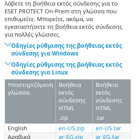
λάβετε τη βοήθεια εκτός σύνδεσης για το
ESET PROTECT On-Prem στη γλώσσα που
επιθυμείτε. Μπορείτε, ακόμα, να
εγκαταστήσετε τη βοήθεια εκτός σύνδεσης
για πολλές γλώσσες.
Οδηγίες ρύθμισης της βοήθειας εκτός
σύνδεσης για Windows
Οδηγίες ρύθμισης της βοήθειας εκτός
σύνδεσης για Linux
Υποστηριζόμενη
Βοήθεια
Βοήθεια
γλώσσα
εκτός
εκτός
σύνδεσης
σύνδεσης
HTML
HTML
.zip
.tar
English
en-US.zip
en-US.tar
Αραβικά
ar-EG.zip
ar-EG.tar