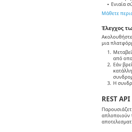
Ενιαία σ
•
Μάθετε περισ
Έλεγχος τω
Ακολουθήστε 
μια πλατφόρ
1.
Μεταβεί
από οπο
2.
Εάν βρε
κατάλλη
συνδρομ
3.
Η συνδρ
REST API
Παρουσιάζετα
απλοποιούν τ
αποτελεσματ