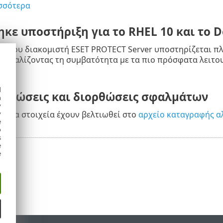
σσότερα
κε υποστήριξη για το RHEL 10 και το D
η του διακομιστή ESET PROTECT Server υποστηρίζεται πλέ
ιασφαλίζοντας τη συμβατότητα με τα πιο πρόσφατα λειτο
d
λτιώσεις και διορθώσεις σφαλμάτων
h
y
άλλα στοιχεία έχουν βελτιωθεί στο
αρχείο καταγραφής α
y
e
o
s
e
e