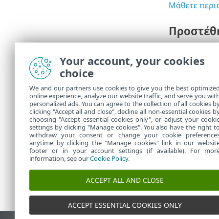
Μάθετε περι
Προστέθη
Η εγκατάστασ
Your account, your cookies
Debian 13, δ
περισσότερα
choice
We and our partners use cookies to give you the best optimize
Άλλες βε
online experience, analyze our website traffic, and serve you wit
personalized ads. You can agree to the collection of all cookies b
Μάθετε ποια 
clicking "Accept all and close", decline all non-essential cookies b
choosing "Accept essential cookies only", or adjust your cooki
settings by clicking "Manage cookies". You also have the right t
withdraw your consent or change your cookie preference
anytime by clicking the "Manage cookies" link in our websit
footer or in your account settings (if available). For mor
information, see our
Cookie Policy
.
ACCEPT ALL AND CLOSE
ACCEPT ESSENTIAL COOKIES ONLY