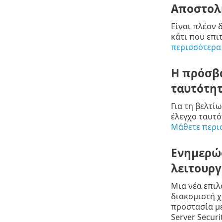
Αποστολή
Είναι πλέον 
κάτι που επι
περισσότερα
Η πρόσβα
ταυτότη
Για τη βελτί
έλεγχο ταυτ
Μάθετε περι
Ενημερώσ
λειτουργ
Μια νέα επιλ
διακομιστή χ
προστασία με
Server Securi