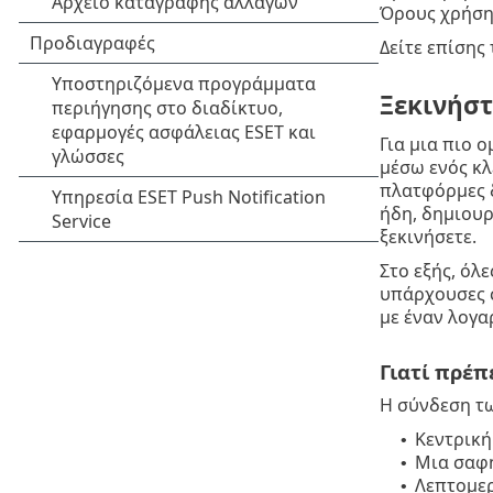
Όρους χρήση
Δείτε επίσης
Ξεκινήστ
Για μια πιο 
μέσω ενός κλ
πλατφόρμες δ
ήδη, δημιουρ
ξεκινήσετε.
Στο εξής, όλ
υπάρχουσες σ
με έναν λογαρ
Γιατί πρέπ
Η σύνδεση τω
Κεντρική
•
Μια σαφή
•
Λεπτομερ
•