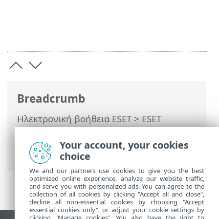
Breadcrumb
Ηλεκτρονική βοήθεια ESET
>
ESET
PROTECT On-Prem
>
Εισαγωγή στο ESET
PROTECT On-Prem
> Αρχείο καταγραφής
Your account, your cookies
αλλαγών
choice
We and our partners use cookies to give you the best
optimized online experience, analyze our website traffic,
and serve you with personalized ads. You can agree to the
collection of all cookies by clicking "Accept all and close",
decline all non-essential cookies by choosing "Accept
essential cookies only", or adjust your cookie settings by
clicking "Manage cookies". You also have the right to