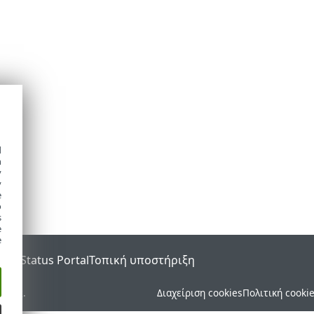
d
h
y
y
e
o
s
e
e
SET Status Portal
Τοπική υποστήριξη
ματος.
Διαχείριση cookies
Πολιτική cooki