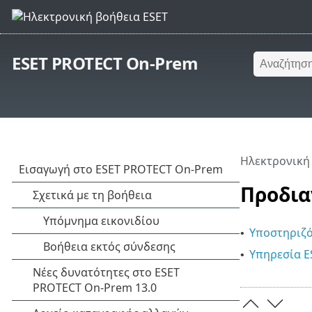
ESET PROTECT On-Prem
Ηλεκτρονική
Προδια
Υποστηριζό
•
Υπηρεσία ES
•