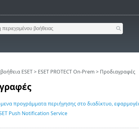
 βοήθεια ESET
>
ESET PROTECT On-Prem
>
Προδιαγραφές
γραφές
μενα προγράμματα περιήγησης στο διαδίκτυο, εφαρμογές
ET Push Notification Service