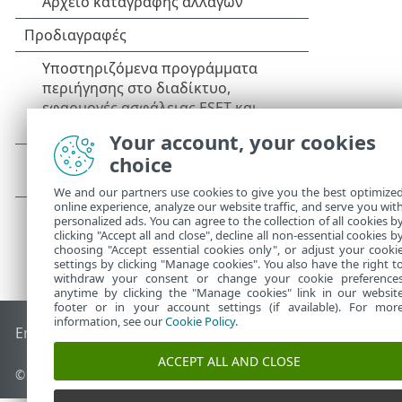
Your account, your cookies
choice
We and our partners use cookies to give you the best optimize
online experience, analyze our website traffic, and serve you wit
personalized ads. You can agree to the collection of all cookies b
clicking "Accept all and close", decline all non-essential cookies b
choosing "Accept essential cookies only", or adjust your cooki
settings by clicking "Manage cookies". You also have the right t
withdraw your consent or change your cookie preference
anytime by clicking the "Manage cookies" link in our websit
footer or in your account settings (if available). For mor
information, see our
Cookie Policy
.
End of Life
Γνωσιακή βάση ESET
Ομάδα συζήτησης ESET
E
ACCEPT ALL AND CLOSE
© 1992 - 2026 ESET, spol. s r.o. - Με την επιφύλαξη παντός δικαιώ