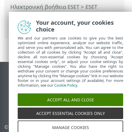
Ηλεκτρονική βοήθεια ESET
>
ESET
PROTECT On-Prem
>
Εισαγωγή στο ESET
PROTECT On-Prem
> Σχετικά με τη
Your account, your cookies
βοήθεια
choice
We and our partners use cookies to give you the best
optimized online experience, analyze our website traffic,
and serve you with personalized ads. You can agree to the
collection of all cookies by clicking "Accept all and close",
decline all non-essential cookies by choosing "Accept
essential cookies only", or adjust your cookie settings by
clicking "Manage cookies". You also have the right to
withdraw your consent or change your cookie preferences
Προβολή ιστότοπου επιφάνειας εργασίας
anytime by clicking the "Manage cookies" link in our website
footer or in your account settings (if available). For more
End of Life
information, see our
Cookie Policy
.
Γνωσιακή βάση ESET
Ομάδα συζήτησης ESET
ACCEPT ALL AND CLOSE
ESET Status Portal
Τοπική υποστήριξη
ACCEPT ESSENTIAL COOKIES ONLY
© 1992 - 2026 ESET, spol. s
Διαχείριση cookies
MANAGE COOKIES