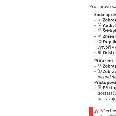
Pro správu sa
Sada oprá
Zobraz
•
Audit 
•
Štítky
•
Změni
•
Dupli
•
vytvoří v
Odstr
•
Přiřazení
Zobraz
•
Zobra
•
bezpečno
Přístupov
Přístu
•
dostatečn
nastavuje
Všechny