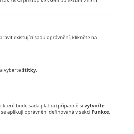
l tak získá přístup ke všem objektům v ESET
upravit existující sadu oprávnění, klikněte na
a vyberte
štítky
.
o které bude sada platná (případně si
vytvořte
se aplikují oprávnění definovaná v sekci
Funkce
.