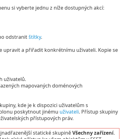
nu si vyberte jednu z níže dostupných akcí:
bo odstranit
štítky
.
e upravit a přiřadit konkrétnímu uživateli. Kopie se
 uživatelů.
iřazených mapovaných doménových
kupiny, kde je k dispozici uživatelům s
šablonu poskytnout jinému
uživateli
. Přístup skupiny
živatelských přístupových práv.
jnadřazenější statické skupině
Všechny zařízení
.