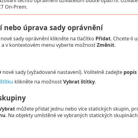
řazování těchto oprávnění uživatelům buďte opatrní. Uživate
T On-Prem.
í nebo úprava sady oprávnění
 nové sady oprávnění klikněte na tlačítko
Přidat
. Chcete-li 
 a v kontextovém menu vyberte možnost
Změnit
.
v
nové sady (vyžadované nastavení). Volitelně zadejte
popis
štítku
klikněte na možnost
Vybrat štítky
.
 skupiny
Vybrat
můžete přidat jednu nebo více statických skupin, pr
nu
. Na objekty umístěné ve vybraných statických skupinách 