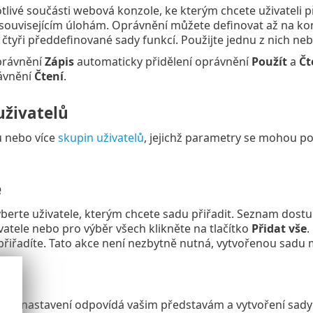
tlivé součásti webová konzole, ke kterým chcete uživateli 
 souvisejícím úlohám. Oprávnění můžete definovat až na ko
u čtyři předdefinované sady funkcí. Použijte jednu z nich ne
právnění
Zápis
automaticky přidělení oprávnění
Použít
a
Čt
rávnění
Čtení
.
uživatelů
u nebo více
skupin uživatelů
, jejichž parametry se mohou pou
é
vyberte uživatele, kterým chcete sadu přiřadit. Seznam dos
vatele nebo pro výběr všech klikněte na tlačítko
Přidat vše
.
řiřadíte. Tato akce není nezbytně nutná, vytvořenou sadu mů
 zda nastavení odpovídá vašim představám a vytvoření sady