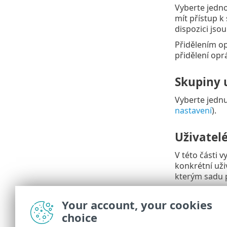
Vyberte jedno
mít přístup k
dispozici jso
Přidělením o
přidělení op
Skupiny 
Vyberte jedn
nastavení
).
Uživatel
V této části 
konkrétní uži
kterým sadu p
Souhrn
Your account, your cookies
choice
Zkontrolujte,