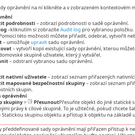
dy oprávnění na ní klikněte a v zobrazeném kontextovém me
vnění
it podrobnosti
– zobrazí podrobnosti o sadě oprávnění.
log
–
kliknutím si zobrazíte
Audit log
pro vybranou položku.
Pomocí této možnosti můžete přiřadit, odebrat, vytvořit ne
t
– umožňuje
upravit
sadu oprávnění.
kovat
– vytvoří kopii existující sady oprávnění, kterou můžet
 domovské skupině uživatele, který ji vytvářel.
anit
– odstraní vybranou sadu oprávnění.
it nativní uživatele
– zobrazí seznam přiřazených nativních
zit mapované bezpečnostní skupiny
– zobrazí seznam př
stních skupin.
á oprávnění
p skupiny
>
Přesunout
Přesuňte objekt do jiné statické s
ými právy k cílové skupině. To je užitečné, pokud chcete 
 Statickou skupinu objektu a přístup k objektu na základě u
 předdefinované sady oprávnění mají přiřazen přístup k ne