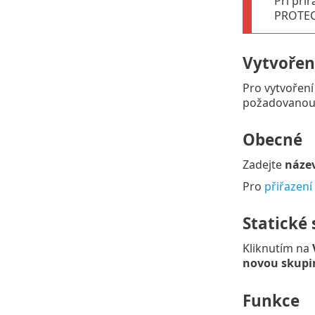
Při při
PROTEC
Vytvořen
Pro vytvoření
požadovanou
Obecné
Zadejte
náze
Pro
přiřazení 
Statické
Kliknutím na
novou skupi
Funkce