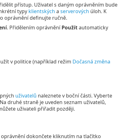
přidělit přístup. Uživatel s daným oprávněním bude
nkrétní typy
klientských
a
serverových
úloh. K
bo oprávnění definujte ručně.
ení
. Přidělením oprávnění
Použít
automaticky
žít v politice (například režim
Dočasná změna
tupných
uživatelů
naleznete v boční části. Vyberte
 Na druhé straně je uveden seznam uživatelů,
žete uživateli přiřadit později.
 oprávnění dokončete kliknutím na tlačítko