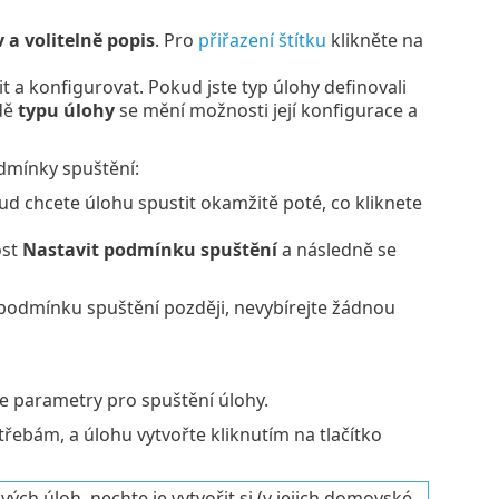
 a volitelně popis
. Pro
přiřazení štítku
klikněte na
it a konfigurovat. Pokud jste typ úlohy definovali
adě
typu úlohy
se mění možnosti její konfigurace a
dmínky spuštění:
d chcete úlohu spustit okamžitě poté, co kliknete
ost
Nastavit podmínku spuštění
a následně se
e podmínku spuštění později, nevybírejte žádnou
te parametry pro spuštění úlohy.
řebám, a úlohu vytvořte kliknutím na tlačítko
ých úloh, nechte je vytvořit si (v jejich domovské