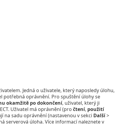
atelem. Jedná o uživatele, který naposledy úlohu,
el potřebná oprávnění. Pro spuštění úlohy se
ohu okamžitě po dokončení
, uživatel, který ji
TECT. Uživatel má oprávnění (pro
čtení
,
použití
ují na sadu oprávnění (nastavenou v sekci
Další
>
aná serverová úloha. Více informací naleznete v