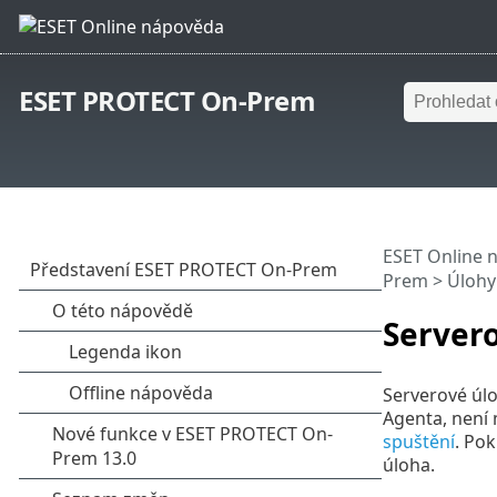
ESET PROTECT On-Prem
ESET Online 
Prem
>
Úlohy
Server
Serverové úlo
Agenta, není
spuštění
. Po
úloha.