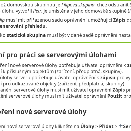
ehož domovskou skupinou je
Filipova skupina
, chce odstranit
 úlohu vytvořil
Petr
, je umístěna v jeho domovské skupině (
lip
musí mít přiřazenou sadu oprávnění umožňující
Zápis
d
enerování přehledu
.
ako
statická skupina
musí být v dané sadě oprávnění nast
í pro práci se serverovými úlohami
ření nové serverové úlohy potřebuje uživatel oprávnění k
z
 k příslušným objektům (zařízení, předplatná, skupiny).
úlohy serveru potřebuje uživatel oprávnění k
zápisu
pro vy
 pro odkazované objekty (zařízení, předplatná, skupiny).
anění serverové úlohy musí mít uživatel oprávnění
Zápis
pr
ění serverové úlohy musí mít uživatel oprávnění
Použít
pro
oření nové serverové úlohy
ení nové serverové úlohy klikněte na
Úlohy
>
Přidat
>
Ser