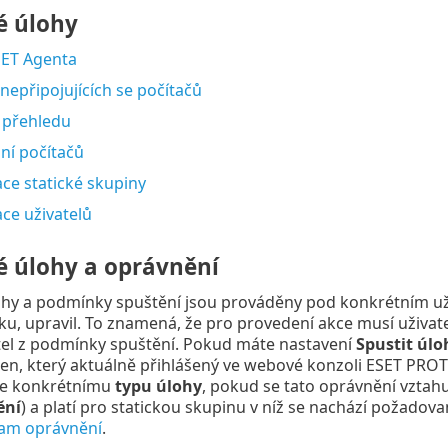
é úlohy
SET Agenta
nepřipojujících se počítačů
 přehledu
ní počítačů
ce statické skupiny
ce uživatelů
é úlohy a oprávnění
hy a podmínky spuštění jsou prováděny pod konkrétním uživ
u, upravil. To znamená, že pro provedení akce musí uživat
tel z podmínky spuštění. Pokud máte nastavení
Spustit úl
ten, který aktuálně přihlášený ve webové konzoli ESET PRO
ke konkrétnímu
typu úlohy
, pokud se tato oprávnění vztah
ění
) a platí pro statickou skupinu v níž se nachází požadov
am oprávnění
.