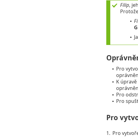
Filip
, j
Protože
Fi
•
G
J
•
Oprávněn
Pro vytvo
•
oprávnění
K úpravě 
•
oprávnění
Pro odstr
•
Pro spušt
•
Pro vytv
1.
Pro vytvoř