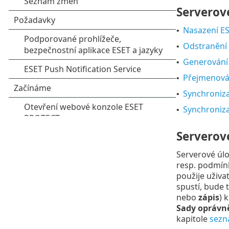
Serverov
Nasazení E
•
Odstranění 
•
Generování
•
Přejmenová
•
Synchroniza
•
Synchroniza
•
Serverov
Serverové úlo
resp. podmínk
použije uživa
spustí, bude 
nebo
zápis
) 
Sady oprávn
kapitole
sezn