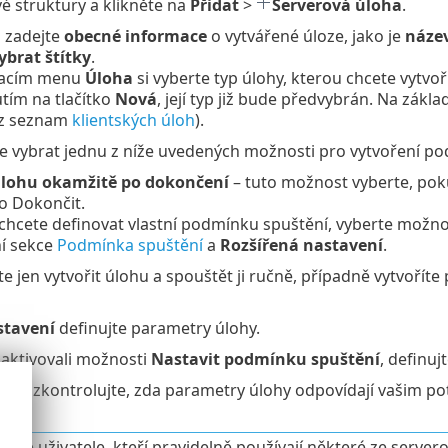
é struktury a klikněte na
Přidat
>
Serverová úloha
.
i zadejte
obecné informace
o vytvářené úloze, jako je
název
ybrat štítky
.
vacím menu
Úloha
si vyberte typ úlohy, kterou chcete vytvoř
utím na tlačítko
Nová
, její typ již bude předvybrán. Na zákl
iz seznam
klientských úloh
).
e vybrat jednu z níže uvedených možnosti pro vytvoření po
úlohu okamžitě po dokončení
– tuto možnost vyberte, poku
ko Dokončit.
chcete definovat vlastní podmínku spuštění, vyberte možn
ní sekce
Podmínka spuštění
a
Rozšířená nastavení
.
e jen vytvořit úlohu a spouštět ji ručně, případně vytvořít
tavení
definujte parametry úlohy.
 aktivovali možnosti
Nastavit podmínku spuštění
, definuj
hrn
zkontrolujte, zda parametry úlohy odpovídají vašim pot
áte uživatele, kteří pravidelně používají některé ze serverov