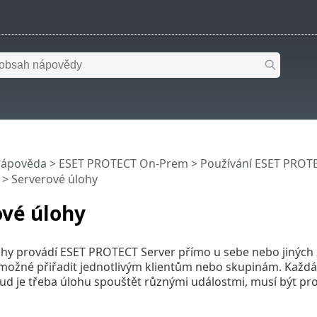
nápověda
>
ESET PROTECT On-Prem
>
Používání ESET PROT
> Serverové úlohy
ové úlohy
hy provádí ESET PROTECT Server přímo u sebe nebo jiných 
 možné přiřadit jednotlivým klientům nebo skupinám. Každ
kud je třeba úlohu spouštět různými událostmi, musí být p