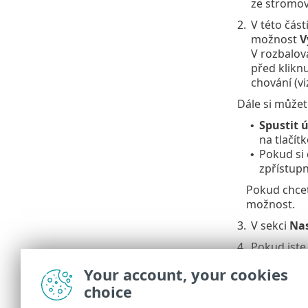
ze stromov
2.
V této část
možnost
V
V rozbalo
před klikn
chování (v
Dále si můžet
Spustit 
•
na tlačít
Pokud si 
•
zpřístup
Pokud chcet
možnost.
3.
V sekci
Nas
4.
Pokud jste
5.
V části
Sou
Your account, your cookies
Dokončit
.
choice
Pokud m