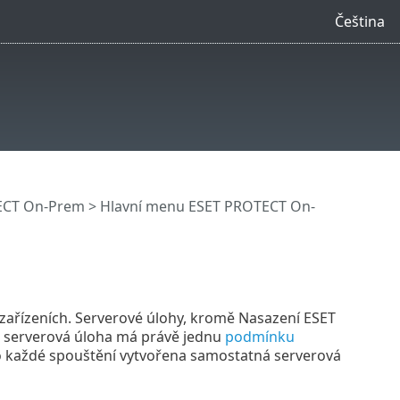
Čeština
ECT On-Prem
>
Hlavní menu ESET PROTECT On-
zařízeních. Serverové úlohy, kromě Nasazení ESET
á serverová úloha má právě jednu
podmínku
ro každé spouštění vytvořena samostatná serverová