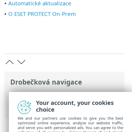
Automatické aktualizace
•
O ESET PROTECT On-Prem
•
Drobečková navigace
ESET Online nápověda
>
ESET PROTECT
On-Prem
>
Používání ESET PROTECT On-
Your account, your cookies
Prem
choice
We and our partners use cookies to give you the best
optimized online experience, analyze our website traffic,
and serve you with personalized ads. You can agree to the