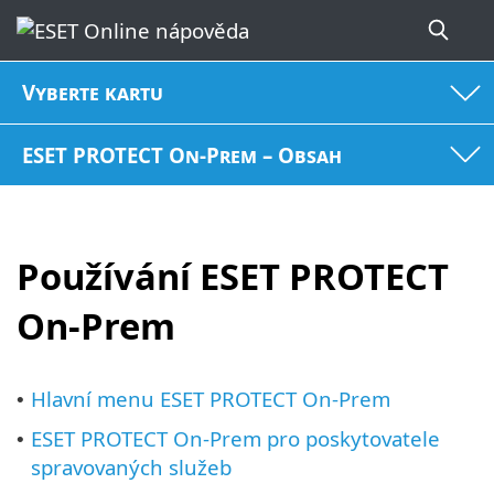
Vyberte kartu
ESET PROTECT On-Prem – Obsah
Používání ESET PROTECT
On-Prem
Hlavní menu ESET PROTECT On-Prem
•
ESET PROTECT On-Prem pro poskytovatele
•
spravovaných služeb