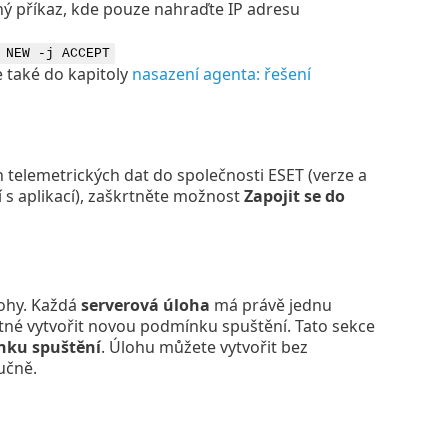
ený příkaz, kde pouze nahraďte IP adresu
 NEW -j ACCEPT
e také do kapitoly
nasazení agenta: řešení
 telemetrických dat do společnosti ESET (verze a
í s aplikací), zaškrtněte možnost
Zapojit se do
ohy. Každá
serverová úloha
má právě jednu
tné vytvořit novou podmínku spuštění. Tato sekce
nku spuštění
. Úlohu můžete vytvořit bez
učně.