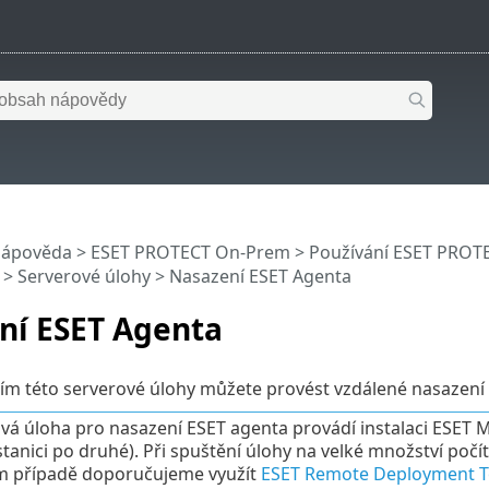
nápověda
>
ESET PROTECT On-Prem
>
Používání ESET PROT
>
Serverové úlohy
> Nasazení ESET Agenta
ní ESET Agenta
vím této serverové úlohy můžete provést vzdálené nasaze
vá úloha pro nasazení ESET agenta provádí instalaci ESET
stanici po druhé). Při spuštění úlohy na velké množství počí
m případě doporučujeme využít
ESET Remote Deployment T