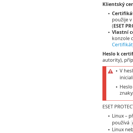
Klientský cer
Certifik
•
použije v
(
ESET PR
Vlastní c
•
konzole c
Certifikát
Heslo k certi
autority), př
V hesl
•
inicia
Heslo
•
znaky
ESET PROTECT 
Linux – p
•
používá
Linux neb
•