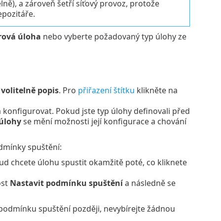
ě), a zároveň šetří síťový provoz, protože
epozitáře.
rová úloha
nebo vyberte požadovaný typ úlohy ze
volitelně popis
. Pro
přiřazení štítku
klikněte na
a konfigurovat. Pokud jste typ úlohy definovali před
úlohy
se mění možnosti její konfigurace a chování
dmínky spuštění:
d chcete úlohu spustit okamžitě poté, co kliknete
ost
Nastavit podmínku spuštění
a následně se
e podmínku spuštění později, nevybírejte žádnou