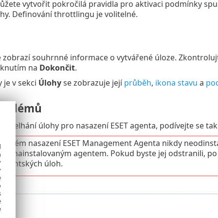
můžete vytvořit pokročilá pravidla pro aktivaci podmínky spuš
y. Definování throttlingu je volitelné.
se zobrazí souhrnné informace o vytvářené úloze. Zkontrolu
liknutím na
Dokončit
.
 je v sekci
Úlohy
se zobrazuje její
průběh
,
ikona stavu
a
po
roblémů
ili selhání úlohy pro nasazení ESET agenta, podívejte se ta
tovném nasazení ESET Management Agenta nikdy neodinstalo
d
 s již nainstalovaným agentem. Pokud byste jej odstranili, 
h
y
 klientských úloh.
y
e
o
s
e
e