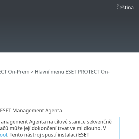
Čeština
ECT On-Prem
>
Hlavní menu ESET PROTECT On-
ní ESET Management Agenta.
 Management Agenta na cílové stanice sekvenčně
tačů může její dokončení trvat velmi dlouho. V
ool
. Tento nástroj spustí instalaci ESET