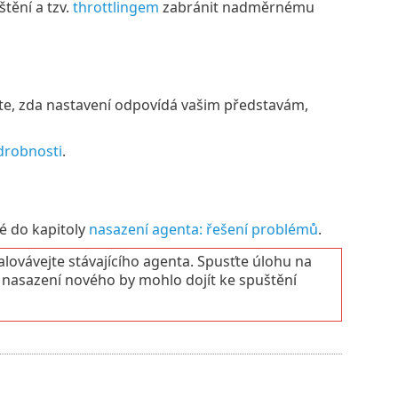
tění a tzv.
throttlingem
zabránit nadměrnému
jte, zda nastavení odpovídá vašim představám,
drobnosti
.
ké do kapitoly
nasazení agenta: řešení problémů
.
vávejte stávajícího agenta. Spusťte úlohu na
po nasazení nového by mohlo dojít ke spuštění