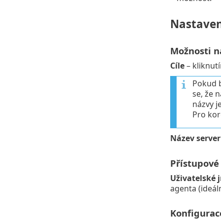
Nastaven
Možnosti n
Cíle
– kliknutí
Pokud b
se, že 
názvy j
Pro kor
Název serveru
Přístupové 
Uživatelské 
agenta (ideál
Konfigurace