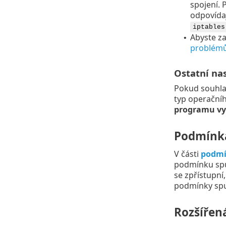
spojení. 
odpovída
iptables
Abyste za
•
problém
Ostatní na
Pokud souhlas
typ operačníh
programu vy
Podmínka
V části
podmí
podmínku spu
se zpřístupní
podmínky spuš
Rozšířen