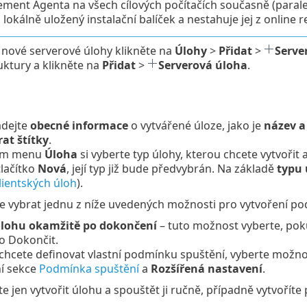
ent Agenta na všech cílových počítačích současně (paraleln
 lokálně uložený instalační balíček a nestahuje jej z online r
 nové serverové úlohy klikněte na
Úlohy
>
Přidat
>
Serve
ktury a klikněte na
Přidat
>
Serverová úloha
.
adejte
obecné informace
o vytvářené úloze, jako je
název a 
at štítky
.
cím menu
Úloha
si vyberte typ úlohy, kterou chcete vytvořit 
tlačítko
Nová
, její typ již bude předvybrán. Na základě
typu 
lientských úloh
).
e vybrat jednu z níže uvedených možnosti pro vytvoření po
úlohu okamžitě po dokončení
– tuto možnost vyberte, poku
ko Dokončit.
chcete definovat vlastní podmínku spuštění, vyberte možn
ní sekce
Podmínka spuštění
a
Rozšířená nastavení
.
e jen vytvořit úlohu a spouštět ji ručně, případně vytvořít