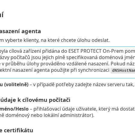
í
asazení agenta
m vyberte klienty, na které chcete úlohu odeslat.
yla cílová zařízení přidána do ESET PROTECT On-Prem pom
názvy počítačů jsou jejich plně specifikovaná doménová j
e v průběhu úlohy prováděno vzdálené nasazení. Pokud náze
ektní nasazení agenta použijte při synchronizaci
dNSHostNa
 (volitelně)
– v případě potřeby zadejte název serveru tak, ja
údaje k cílovému počítači
jméno/Heslo
– přihlašovací údaje uživatele, který má dost
ně doménový nebo lokální administrátor).
 certifikátu