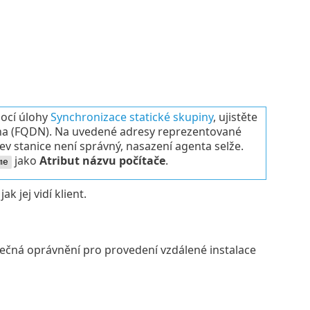
ocí úlohy
Synchronizace statické skupiny
, ujistěte
ména (FQDN). Na uvedené adresy reprezentované
v stanice není správný, nasazení agenta selže.
jako
Atribut názvu počítače
.
me
k jej vidí klient.
atečná oprávnění pro provedení vzdálené instalace