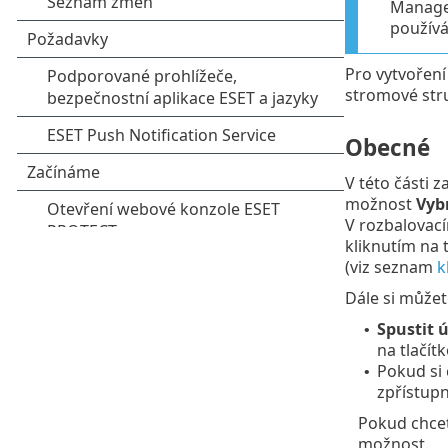
Managem
používá
Pro vytvoření
stromové stru
Obecné
V této části z
možnost
Vybr
V rozbalova
kliknutím na 
(viz seznam
k
Dále si můžet
Spustit 
•
na tlačít
Pokud si 
•
zpřístup
Pokud chcet
možnost.