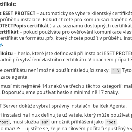
tifikát
:
át ESET PROTECT
– automaticky se vybere klientský certifikát
 průběhu instalace. Pokud chcete pro komunikaci daného Agen
OTECTPopis certifikát
) a ze seznamu dostupných certifikátů
ertifikát
– pokud používáte pro ověřování komunikace vlastn
ertifikát ve formátu .pfx, který chcete použít v průběhu ins
y
.
fikátu
– heslo, které jste definovali při instalaci ESET PROT
ípadně při vytváření vlastního certifikátu. V opačném přípa
e certifikátu není možné použít následující znaky:
Tyto
" \
lizace agenta.
 musí mít nejméně 14 znaků ve třech z těchto kategorií: mal
. Doporučujeme používat heslo s minimálně 17 znaky.
Server dokáže vybrat správný instalační balíček Agenta.
ři instalaci na linux definujte uživatele, který může používat
, musí služba
umožnit přihlášení jako
.
root
ssh
root
o macOS – ujistěte se, že je na cílovém počítači spuštěný 