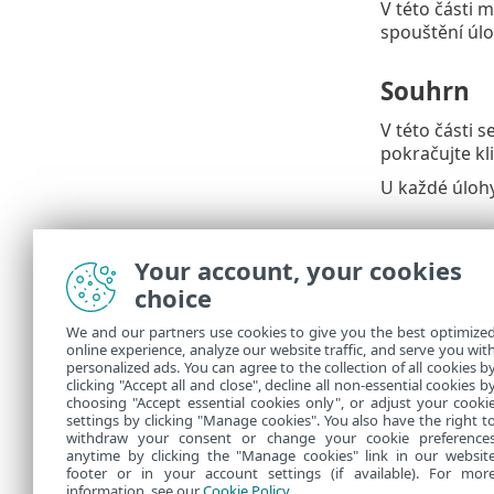
V této části 
spouštění úloh
Souhrn
V této části 
pokračujte k
U každé úlohy
Řešení p
Your account, your cookies
Abyste zabrán
choice
Při opě
We and our partners use cookies to give you the best optimize
stanici
online experience, analyze our website traffic, and serve you wit
personalized ads. You can agree to the collection of all cookies b
starých
clicking "Accept all and close", decline all non-essential cookies b
choosing "Accept essential cookies only", or adjust your cooki
settings by clicking "Manage cookies". You also have the right t
withdraw your consent or change your cookie preference
anytime by clicking the "Manage cookies" link in our websit
footer or in your account settings (if available). For mor
information, see our
Cookie Policy
.