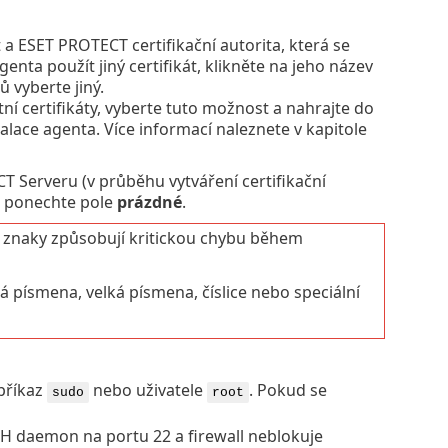
 a ESET PROTECT certifikační autorita, která se
ta použít jiný certifikát, klikněte na jeho název
 vyberte jiný.
í certifikáty, vyberte tuto možnost a nahrajte do
talace agenta. Více informací naleznete v kapitole
ECT Serveru (v průběhu vytváření certifikační
dě ponechte pole
prázdné
.
 znaky způsobují kritickou chybu během
á písmena, velká písmena, číslice nebo speciální
 příkaz
nebo uživatele
. Pokud se
sudo
root
SSH daemon na portu 22 a firewall neblokuje