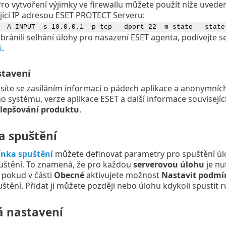
Pro vytvoření výjimky ve firewallu můžete použít níže uved
jící IP adresou ESET PROTECT Serveru:
 -A INPUT -s 10.0.0.1 -p tcp --dport 22 -m state --state
bránili selhání úlohy pro nasazení ESET agenta, podívejte s
ů
.
stavení
íte se zasíláním informací o pádech aplikace a anonymních
o systému, verze aplikace ESET a další informace souvisejíc
lepšování produktu
.
 spuštění
nka spuštění
můžete definovat parametry pro spuštění úl
štění. To znamená, že pro každou
serverovou úlohu
je nu
, pokud v části
Obecné
aktivujete možnost
Nastavit podmí
tění. Přidat ji můžete později nebo úlohu kdykoli spustit r
á nastavení