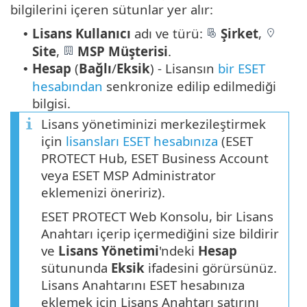
bilgilerini içeren sütunlar yer alır:
Lisans Kullanıcı
adı ve türü:
Şirket
,
•
Site
,
MSP Müşterisi
.
Hesap
(
Bağlı
/
Eksik
) - Lisansın
bir ESET
•
hesabından
senkronize edilip edilmediği
bilgisi.
Lisans yönetiminizi merkezileştirmek
için
lisansları ESET hesabınıza
(ESET
PROTECT Hub, ESET Business Account
veya ESET MSP Administrator
eklemenizi öneririz).
ESET PROTECT Web Konsolu, bir Lisans
Anahtarı içerip içermediğini size bildirir
ve
Lisans Yönetimi
'ndeki
Hesap
sütununda
Eksik
ifadesini görürsünüz.
Lisans Anahtarını ESET hesabınıza
eklemek için Lisans Anahtarı satırını