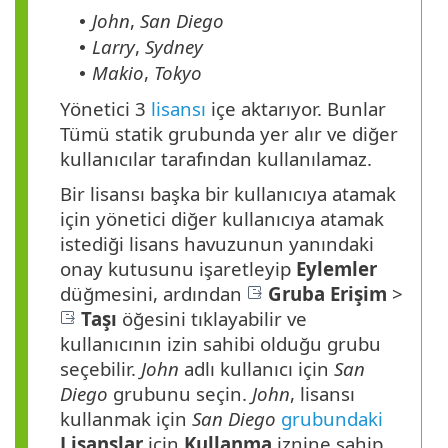
John
,
San Diego
•
Larry
,
Sydney
•
Makio
,
Tokyo
•
Yönetici 3
lisansı
içe aktarıyor. Bunlar
Tümü statik grubunda yer alır ve diğer
kullanıcılar tarafından kullanılamaz.
Bir lisansı başka bir kullanıcıya atamak
için yönetici diğer kullanıcıya atamak
istediği lisans havuzunun yanındaki
onay kutusunu işaretleyip
Eylemler
düğmesini, ardından
Gruba Erişim
>
Taşı
öğesini tıklayabilir ve
kullanıcının izin sahibi olduğu grubu
seçebilir.
John
adlı kullanıcı için
San
Diego
grubunu seçin.
John
, lisansı
kullanmak için
San Diego
grubundaki
Lisanslar
için
Kullanma
iznine sahip