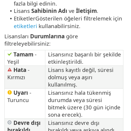
fazla bilgi edinin.
Lisans
Sahibinin Adı
ve
İletişim
.
•
EtiketlerGösterilen öğeleri filtrelemek için
•
etiketleri
kullanabilirsiniz.
Lisansları
Durumlarına
göre
filtreleyebilirsiniz:
Tamam
-
Lisansınız başarılı bir şekilde
Yeşil
etkinleştirildi.
Hata
-
Lisans kayıtlı değil, süresi
Kırmızı
dolmuş veya aşırı
kullanılmış.
Uyarı
-
Lisansınız hala tükenmiş
Turuncu
durumda veya süresi
bitmek üzere (30 gün içinde
sona erecek).
Devre dışı
Lisansınız devre dışı
bırakıldı
bırakıldı veya askıya alındı.