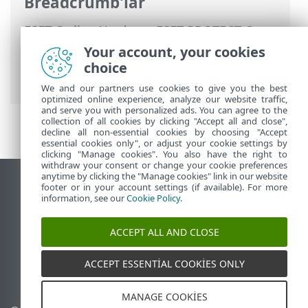
Breadcrumb'lar
ESET Online Yardım
>
ESET PROTECT On-
Prem
>
ESET PROTECT On-Prem Ürününü
Your account, your cookies
Kullanma
>
ESET PROTECT On-Prem Ana
choice
Menü
>
Daha Fazla
> Lisans Yönetimi
We and our partners use cookies to give you the best
optimized online experience, analyze our website traffic,
and serve you with personalized ads. You can agree to the
collection of all cookies by clicking "Accept all and close",
decline all non-essential cookies by choosing "Accept
essential cookies only", or adjust your cookie settings by
clicking "Manage cookies". You also have the right to
withdraw your consent or change your cookie preferences
anytime by clicking the "Manage cookies" link in our website
Masaüstü sitesini görüntüle
footer or in your account settings (if available). For more
information, see our
Cookie Policy
.
End of Life
ESET Bilgi Bankası
ACCEPT ALL AND CLOSE
ESET Forumu
ESET Status Portal
ACCEPT ESSENTIAL COOKIES ONLY
Bölgesel destek
MANAGE COOKIES