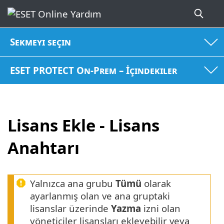
Sekmeyi seçin
ESET PROTECT On-Prem – İçindekiler
Lisans Ekle - Lisans
Anahtarı
Yalnızca ana grubu
Tümü
olarak
ayarlanmış olan ve ana gruptaki
lisanslar üzerinde
Yazma
izni olan
yöneticiler lisansları ekleyebilir veya