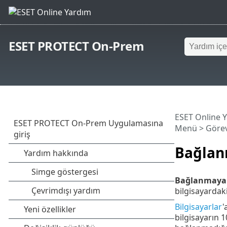
ESET PROTECT On-Prem
ESET Online 
Menü
>
Görev
Bağlanm
Bağlanmayan 
bilgisayarda
Bilgisayarlar
'
bilgisayarın 