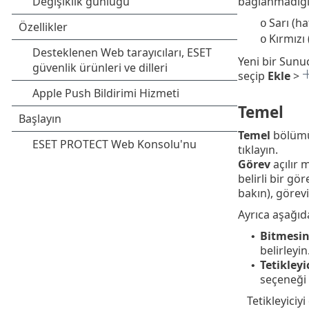
bağlanmadığın
Sarı (h
o
Kırmızı
o
Yeni bir Sunu
seçip
Ekle
>
Temel
Temel
bölüm
tıklayın.
Görev
açılır 
belirli bir gö
bakın), görevi
Ayrıca aşağıda
Bitmesin
•
belirleyin
Tetikleyi
•
seçeneği 
Tetikleyiciy