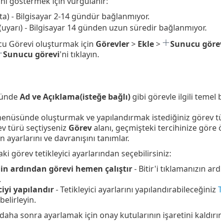
ı göstermek için vurgulanır:
ata) - Bilgisayar 2-14 gündür bağlanmıyor.
 (uyarı) - Bilgisayar 14 günden uzun süredir bağlanmıyor.
cu Görevi oluşturmak için
Görevler
>
Ekle
>
Sunucu göre
Sunucu görevi
'ni tıklayın.
ünde
Ad ve Açıklama(isteğe bağlı)
gibi görevle ilgili temel b
menüsünde oluşturmak ve yapılandırmak istediğiniz görev t
rev türü seçtiyseniz
Görev
alanı, geçmişteki tercihinize göre
n ayarlarını ve davranışını tanımlar.
ki görev tetikleyici ayarlarından seçebilirsiniz:
in ardından görevi hemen çalıştır
- Bitir'i tıklamanızın a
.
ciyi yapılandır
- Tetikleyici ayarlarını yapılandırabileceğiniz
belirleyin.
i daha sonra ayarlamak için onay kutularının işaretini kaldırı