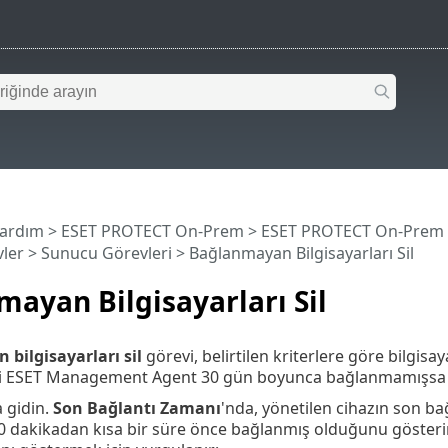
Yardım
>
ESET PROTECT On-Prem
>
ESET PROTECT On-Prem
ler
>
Sunucu Görevleri
> Bağlanmayan Bilgisayarları Sil
ayan Bilgisayarları Sil
bilgisayarları sil
görevi, belirtilen kriterlere göre bilgisa
ki ESET Management Agent 30 gün boyunca bağlanmamışsa E
a gidin.
Son Bağlantı Zamanı
'nda, yönetilen cihazın son bağl
10 dakikadan kısa bir süre önce bağlanmış olduğunu gösteri