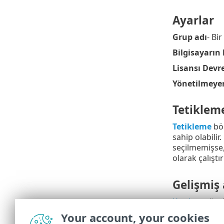
Ayarlar
Grup adı
- Bi
Bilgisayarın
Lisansı Devre
Yönetilmeyen
Tetiklem
Tetikleme
böl
sahip olabilir.
seçilmemişse,
olarak çalıştır
Gelişmiş 
Kısıtlama
özel
bağlıdır.
Your account, your cookies