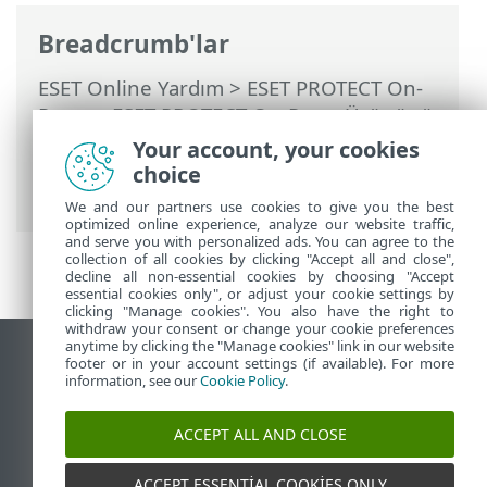
Breadcrumb'lar
ESET Online Yardım
>
ESET PROTECT On-
Prem
>
ESET PROTECT On-Prem Ürününü
Kullanma
>
ESET PROTECT On-Prem Ana
Your account, your cookies
Menü
>
Görevler
>
Sunucu Görevleri
>
choice
Agent Dağıtımı
We and our partners use cookies to give you the best
optimized online experience, analyze our website traffic,
and serve you with personalized ads. You can agree to the
collection of all cookies by clicking "Accept all and close",
decline all non-essential cookies by choosing "Accept
essential cookies only", or adjust your cookie settings by
clicking "Manage cookies". You also have the right to
withdraw your consent or change your cookie preferences
anytime by clicking the "Manage cookies" link in our website
Masaüstü sitesini görüntüle
footer or in your account settings (if available). For more
information, see our
Cookie Policy
.
End of Life
ESET Bilgi Bankası
ACCEPT ALL AND CLOSE
ESET Forumu
ESET Status Portal
ACCEPT ESSENTIAL COOKIES ONLY