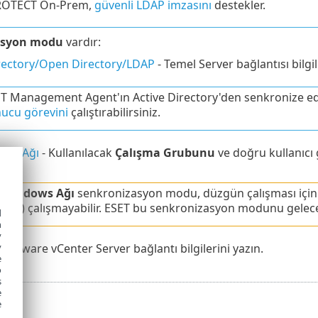
ROTECT On-Prem,
güvenli LDAP imzasını
destekler.
asyon modu
vardır:
irectory/Open Directory/LDAP
- Temel Server bağlantısı bilgil
T Management Agent'ın Active Directory'den senkronize edil
ucu görevini
çalıştırabilirsiniz.
ows Ağı
- Kullanılacak
Çalışma Grubunu
ve doğru kullanıcı gi
 Windows Ağı
senkronizasyon modu, düzgün çalışması için 
Bv1) çalışmayabilir. ESET bu senkronizasyon modunu gelecek
d
h
y
 VMware vCenter Server bağlantı bilgilerini yazın.
y
e
o
s
e
e