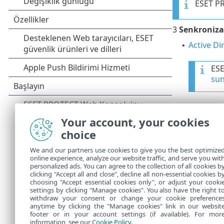
ESET P
3
Senkroniz
Active D
•
ESE
sun
MS Wind
•
Your account, your cookies
choice
MS
(SM
We and our partners use cookies to give you the best optimize
online experience, analyze our website traffic, and serve you wit
personalized ads. You can agree to the collection of all cookies b
VMware
-
clicking "Accept all and close", decline all non-essential cookies b
•
choosing "Accept essential cookies only", or adjust your cooki
settings by clicking "Manage cookies". You also have the right t
withdraw your consent or change your cookie preference
anytime by clicking the "Manage cookies" link in our websit
footer or in your account settings (if available). For mor
information, see our
Cookie Policy
.