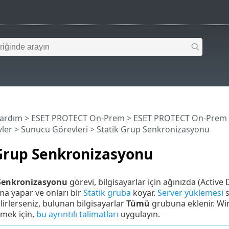
Yardım
>
ESET PROTECT On-Prem
>
ESET PROTECT On-Prem
ler
>
Sunucu Görevleri
> Statik Grup Senkronizasyonu
 Grup Senkronizasyonu
 Senkronizasyonu
görevi, bilgisayarlar için ağınızda (Active
a yapar ve onları bir
Statik gruba
koyar.
Server yüklemesi
s
lirlerseniz, bulunan bilgisayarlar
Tümü
grubuna eklenir. Win
mek için,
bu ayrıntılı talimatları
uygulayın.