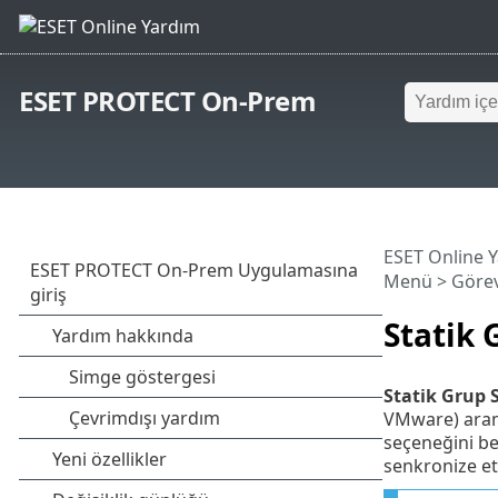
ESET PROTECT On-Prem
ESET Online 
Menü
>
Görev
Statik
Statik Grup
VMware) aram
seçeneğini be
senkronize et