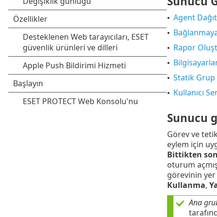
Sunucu G
Agent Dağıt
•
Bağlanmayan 
•
Rapor Oluş
•
Bilgisayarl
•
Statik Grup
•
Kullanıcı S
•
Sunucu gö
Görev ve tetikl
eylem için uyg
Bittikten so
oturum açmış o
görevinin yer 
Kullanma
,
Y
Ana gru
tarafın