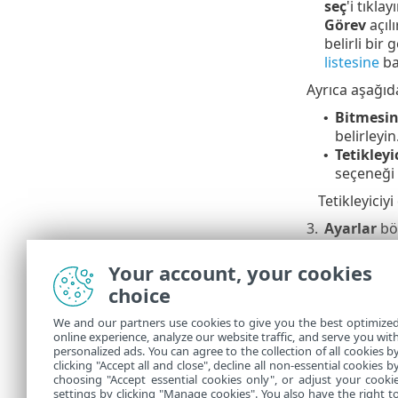
seç
'i tıklayı
Görev
açıl
belirli bir
listesine
ba
Ayrıca aşağıda
Bitmesin
•
belirleyin
Tetikleyi
•
seçeneği 
Tetikleyiciy
3.
Ayarlar
böl
4.
Kullanılabi
Your account, your cookies
5.
Özet
bölüm
choice
Sunucu 
We and our partners use cookies to give you the best optimize
görevler
online experience, analyze our website traffic, and serve you wit
personalized ads. You can agree to the collection of all cookies b
kullanıcı
clicking "Accept all and close", decline all non-essential cookies b
choosing "Accept essential cookies only", or adjust your cooki
settings by clicking "Manage cookies". You also have the right t