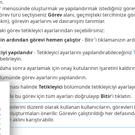
n.
ır menüsünde oluşturmak ve yapılandırmak istediğiniz göre
 görev türü seçtiyseniz
Görev
alanı, geçmişteki tercihinize g
kın), görevin ayarlarını ve davranışını tanımlar.
ki görev tetikleyici ayarlarından seçebilirsiniz:
in ardından görevi hemen çalıştır
- Bitir'i tıklamanızın a
.
ciyi yapılandır
- Tetikleyici ayarlarını yapılandırabileceğiniz
belirleyin.
i daha sonra ayarlamak için onay kutularının işaretini kaldırı
ümünde görev ayarlarını yapılandırın.
lir olması halinde
Tetikleyici
bölümünde tetikleyiciyi ayarlayı
ünde bu görev için tüm ayarları doğrulayıp
Bitir
'i tıklatın.
görevlerini düzenli olarak kullanan kullanıcıların, görevleri
d
ini oluşturmaları önerilir. Görevin çalıştırıldığı her defasında
h
y
ların aklını karıştırabilir.
y
e
o