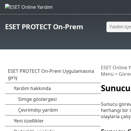
ESET PROTECT On-Prem
ESET Online 
Menü
>
Görev
Sunucu
Sunucu görevl
herhangi bir 
olaylarla çalı