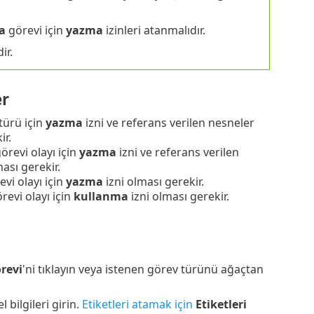
a
görevi için
yazma
izinleri atanmalıdır.
ir.
er
türü için
yazma
izni ve referans verilen nesneler
ir.
örevi olayı için
yazma
izni ve referans verilen
ması gerekir.
vi olayı için
yazma
izni olması gerekir.
revi olayı için
kullanma
izni olması gerekir.
revi
'ni tıklayın veya istenen görev türünü ağaçtan
l bilgileri girin.
Etiketleri atamak için
Etiketleri