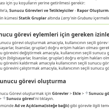
sı için şu koşulların yerine getirilmesi gerekir:
ohn
'a,
Sunucu Görevleri ve Tetikleyiciler
-
Rapor Oluşturm
zin kümesi
Statik Gruplar
altında
Larry'nin Grubunu
içermelid
unucu görevi eylemleri için gereken izinl
sunucu görevi oluşturmak amacıyla, kullanıcının seçili görev 
isayarlar, lisanslar, gruplar) doğru erişim hakları olması gerek
u görevini değiştirmek amacıyla, kullanıcının seçili sunucu g
çin (bilgisayarlar, lisanslar, gruplar) doğru erişim hakları ol
u görevini kaldırmak amacıyla kullanıcının seçili sunucu göre
u görevini çalıştırmak amacıyla, kullanıcının seçili sunucu gö
 sunucu görevi oluşturma
unucu Görevi oluşturmak için
Görevler
>
Ekle
>
Sunucu gö
>
Sunucu görevi
'ni tıklayın.
ümünde
Ad ve Açıklama(isteğe bağlı)
gibi görevle ilgili teme