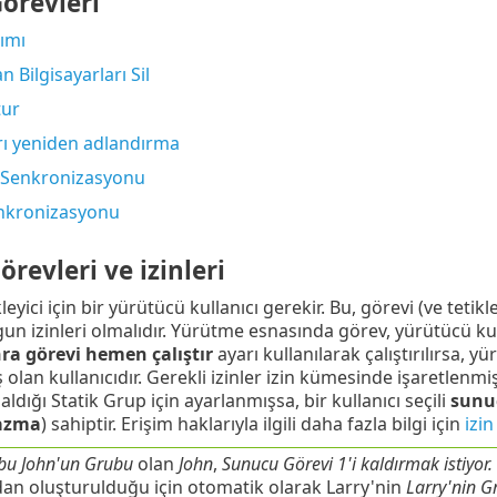
örevleri
ımı
Bilgisayarları Sil
tur
arı yeniden adlandırma
 Senkronizasyonu
enkronizasyonu
revleri ve izinleri
eyici için bir yürütücü kullanıcı gerekir. Bu, görevi (ve tetikle
un izinleri olmalıdır. Yürütme esnasında görev, yürütücü kull
nra görevi hemen çalıştır
ayarı kullanılarak çalıştırılırsa,
lan kullanıcıdır. Gerekli izinler izin kümesinde işaretlenmiş
aldığı Statik Grup için ayarlanmışsa, bir kullanıcı seçili
sunu
azma
) sahiptir. Erişim haklarıyla ilgili daha fazla bilgi için
izin
bu John'un Grubu
olan
John
,
Sunucu Görevi 1'i kaldırmak istiyor.
dan oluşturulduğu için otomatik olarak Larry'nin
Larry'nin G