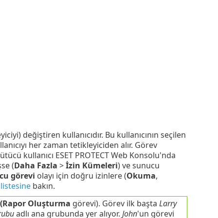
yiciyi) değiştiren kullanıcıdır. Bu kullanıcının seçilen
anıcıyı her zaman tetikleyiciden alır. Görev
 yürütücü kullanıcı ESET PROTECT Web Konsolu'nda
se (
Daha Fazla
>
İzin Kümeleri
) ve sunucu
cu görevi
olayı için doğru izinlere (
Okuma
,
 listesine
bakın.
(Rapor Oluşturma
görevi). Görev ilk başta
Larry
rubu
adlı ana grubunda yer alıyor.
John
'un görevi