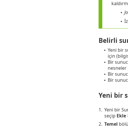
kaldırma
J
•
İ
•
Belirli s
Yeni bir 
•
için (bilg
Bir sunuc
•
nesneler i
Bir sunuc
•
Bir sunuc
•
Yeni bir
1.
Yeni bir S
seçip
Ekle
2.
Temel
böl