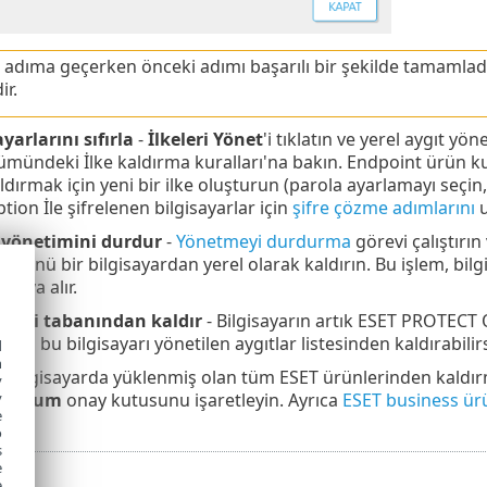
 adıma geçerken önceki adımı başarılı bir şekilde tamamladı
ir.
yarlarını sıfırla
-
İlkeleri Yönet
'i tıklatın ve yerel aygıt yö
ümündeki İlke kaldırma kuralları'na bakın. Endpoint ürün k
ldırmak için yeni bir ilke oluşturun (parola ayarlamayı seçin
tion İle şifrelenen bilgisayarlar için
şifre çözme adımlarını
u
 yönetimini durdur
-
Yönetmeyi durdurma
görevi çalıştırı
ününü bir bilgisayardan yerel olarak kaldırın. Bu işlem, bi
skıya alır.
ı veri tabanından kaldır
- Bilgisayarın artık ESET PROTE
nra bu bilgisayarı yönetilen aygıtlar listesinden kaldırabilirs
d
h
en bilgisayarda yüklenmiş olan tüm ESET ürünlerinden kaldı
y
tiyorum
onay kutusunu işaretleyin. Ayrıca
ESET business ürü
y
e
o
s
e
e