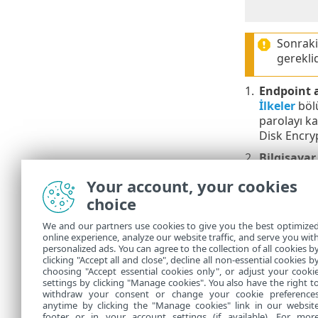
Sonraki
gereklid
1.
Endpoint a
İlkeler
böl
parolayı ka
Disk Encryp
2.
Bilgisayar
güvenlik ür
Your account, your cookies
bağlantıyı a
choice
3.
Bilgisayar
olduktan so
We and our partners use cookies to give you the best optimize
online experience, analyze our website traffic, and serve you wit
Lisansı seçil
personalized ads. You can agree to the collection of all cookies b
bırakmak is
clicking "Accept all and close", decline all non-essential cookies b
choosing "Accept essential cookies only", or adjust your cooki
settings by clicking "Manage cookies". You also have the right t
withdraw your consent or change your cookie preference
anytime by clicking the "Manage cookies" link in our websit
footer or in your account settings (if available). For mor