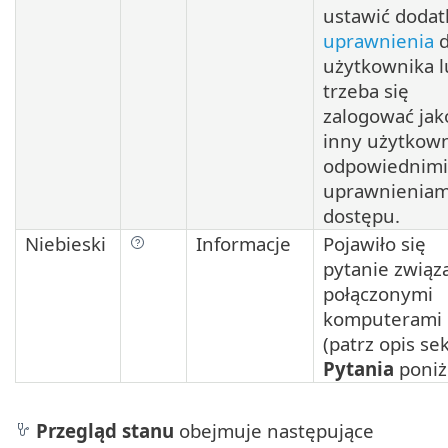
ustawić doda
uprawnienia
d
użytkownika l
trzeba się
zalogować jak
inny użytkown
odpowiednimi
uprawnieniam
dostępu.
Niebieski
Informacje
Pojawiło się
pytanie związ
połączonymi
komputerami
(patrz opis sek
Pytania
poniże
Przegląd stanu
obejmuje następujące