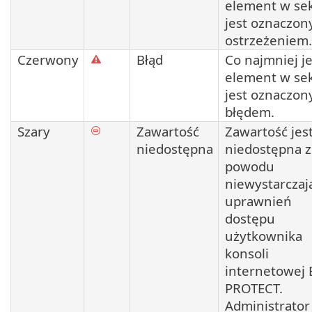
element w sek
jest oznaczon
ostrzeżeniem.
Czerwony
Błąd
Co najmniej j
element w sek
jest oznaczon
błędem.
Szary
Zawartość
Zawartość jes
niedostępna
niedostępna z
powodu
niewystarczaj
uprawnień
dostępu
użytkownika
konsoli
internetowej 
PROTECT.
Administrator