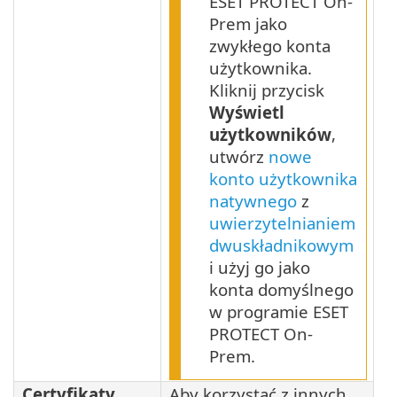
ESET PROTECT On-
Prem jako
zwykłego konta
użytkownika.
Kliknij przycisk
Wyświetl
użytkowników
,
utwórz
nowe
konto użytkownika
natywnego
z
uwierzytelnianiem
dwuskładnikowym
i użyj go jako
konta domyślnego
w programie ESET
PROTECT On-
Prem.
Certyfikaty
Aby korzystać z innych