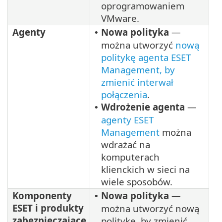
oprogramowaniem
VMware.
Agenty
Nowa polityka
—
•
można utworzyć
nową
politykę agenta ESET
Management, by
zmienić interwał
połączenia
.
Wdrożenie agenta
—
•
agenty ESET
Management
można
wdrażać na
komputerach
klienckich w sieci na
wiele sposobów.
Komponenty
Nowa polityka
—
•
ESET i produkty
można utworzyć nową
zabezpieczające
politykę, by zmienić