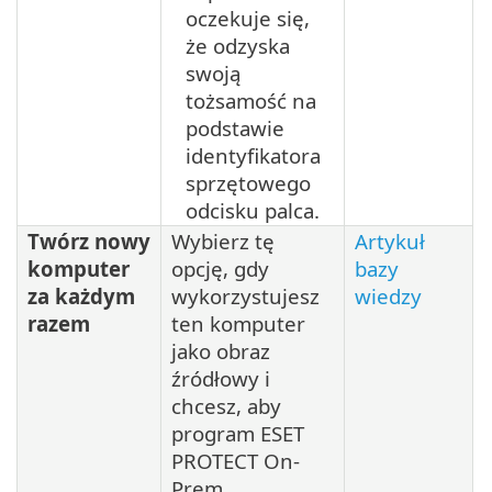
oczekuje się,
że odzyska
swoją
tożsamość na
podstawie
identyfikatora
sprzętowego
odcisku palca.
Twórz nowy
Wybierz tę
Artykuł
komputer
opcję, gdy
bazy
za każdym
wykorzystujesz
wiedzy
razem
ten komputer
jako obraz
źródłowy i
chcesz, aby
program ESET
PROTECT On-
Prem