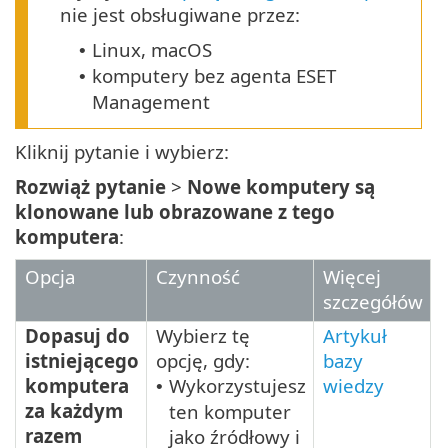
nie jest obsługiwane przez:
Linux, macOS
•
komputery bez agenta ESET
•
Management
Kliknij pytanie i wybierz:
Rozwiąż pytanie
>
Nowe komputery są
klonowane lub obrazowane z tego
komputera
:
Opcja
Czynność
Więcej
szczegółów
Dopasuj do
Wybierz tę
Artykuł
istniejącego
opcję, gdy:
bazy
komputera
Wykorzystujesz
wiedzy
•
za każdym
ten komputer
razem
jako źródłowy i