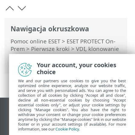
Nawigacja okruszkowa
Pomoc online ESET
>
ESET PROTECT On-
Prem
>
Pierwsze kroki
>
VDI, klonowanie
i wykrywanie sprzętu
> Rozstrzyganie
pytań dotyczących klonowania
Your account, your cookies
choice
We and our partners use cookies to give you the best
optimized online experience, analyze our website traffic,
and serve you with personalized ads. You can agree to the
collection of all cookies by clicking "Accept all and close",
decline all non-essential cookies by choosing "Accept
essential cookies only", or adjust your cookie settings by
Wyświetl witrynę internetową dla
clicking "Manage cookies". You also have the right to
withdraw your consent or change your cookie preferences
komputerów
anytime by clicking the "Manage cookies" link in our website
footer or in your account settings (if available). For more
End of Life
information, see our
Cookie Policy
.
Baza wiedzy ESET