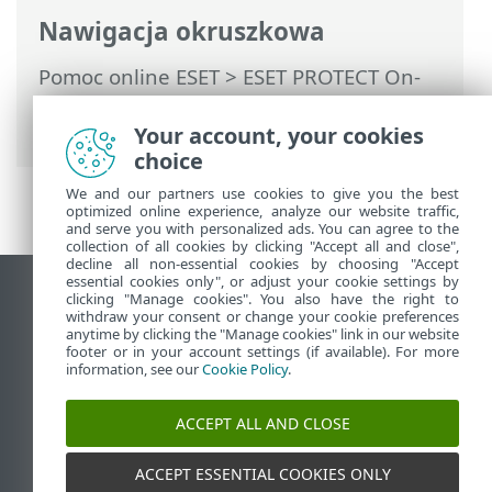
Nawigacja okruszkowa
Pomoc online ESET
>
ESET PROTECT On-
Prem
>
Pierwsze kroki
> VDI, klonowanie
i wykrywanie sprzętu
Your account, your cookies
choice
We and our partners use cookies to give you the best
optimized online experience, analyze our website traffic,
and serve you with personalized ads. You can agree to the
collection of all cookies by clicking "Accept all and close",
decline all non-essential cookies by choosing "Accept
essential cookies only", or adjust your cookie settings by
Wyświetl witrynę internetową dla
clicking "Manage cookies". You also have the right to
withdraw your consent or change your cookie preferences
komputerów
anytime by clicking the "Manage cookies" link in our website
footer or in your account settings (if available). For more
End of Life
information, see our
Cookie Policy
.
Baza wiedzy ESET
Forum ESET
ACCEPT ALL AND CLOSE
ESET Status Portal
Pomoc regionalna
ACCEPT ESSENTIAL COOKIES ONLY