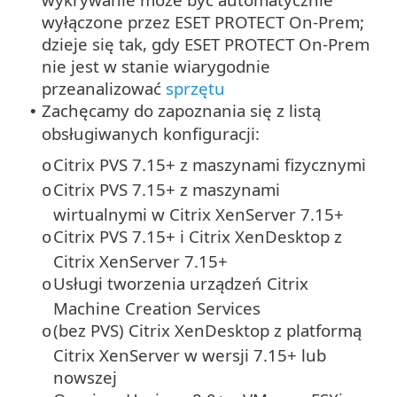
wyłączone przez ESET PROTECT On-Prem;
dzieje się tak, gdy ESET PROTECT On-Prem
nie jest w stanie wiarygodnie
przeanalizować
sprzętu
Zachęcamy do zapoznania się z listą
•
obsługiwanych konfiguracji:
Citrix PVS 7.15+ z maszynami fizycznymi
o
Citrix PVS 7.15+ z maszynami
o
wirtualnymi w Citrix XenServer 7.15+
Citrix PVS 7.15+ i Citrix XenDesktop z
o
Citrix XenServer 7.15+
Usługi tworzenia urządzeń Citrix
o
Machine Creation Services
(bez PVS) Citrix XenDesktop z platformą
o
Citrix XenServer w wersji 7.15+ lub
nowszej