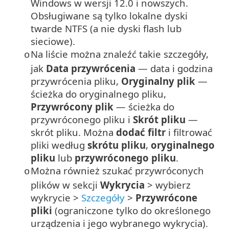
Windows w wersji 12.0 i nowszych.
Obsługiwane są tylko lokalne dyski
twarde NTFS (a nie dyski flash lub
sieciowe).
Na liście można znaleźć takie szczegóły,
o
jak
Data przywrócenia
— data i godzina
przywrócenia pliku,
Oryginalny plik
—
ścieżka do oryginalnego pliku,
Przywrócony plik
— ścieżka do
przywróconego pliku i
Skrót pliku
—
skrót pliku. Można
dodać filtr
i filtrować
pliki według
skrótu pliku
,
oryginalnego
pliku
lub
przywróconego pliku
.
Można również szukać przywróconych
o
plików w sekcji
Wykrycia
> wybierz
wykrycie >
Szczegóły
>
Przywrócone
pliki
(ograniczone tylko do określonego
urządzenia i jego wybranego wykrycia).