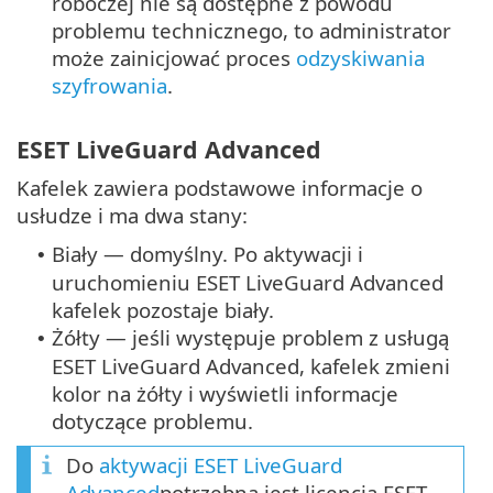
roboczej nie są dostępne z powodu
problemu technicznego, to administrator
może zainicjować proces
odzyskiwania
szyfrowania
.
ESET LiveGuard Advanced
Kafelek zawiera podstawowe informacje o
usłudze i ma dwa stany:
Biały — domyślny. Po aktywacji i
•
uruchomieniu ESET LiveGuard Advanced
kafelek pozostaje biały.
Żółty — jeśli występuje problem z usługą
•
ESET LiveGuard Advanced, kafelek zmieni
kolor na żółty i wyświetli informacje
dotyczące problemu.
Do
aktywacji ESET LiveGuard
Advanced
potrzebna jest licencja ESET