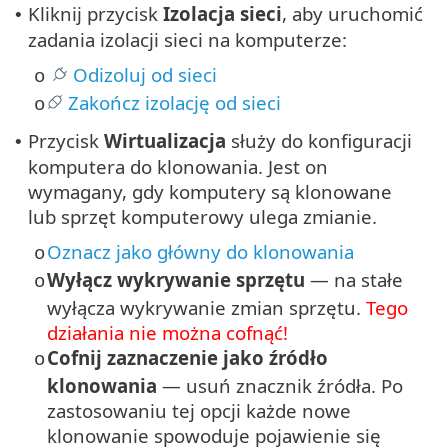
Kliknij przycisk
Izolacja sieci
, aby uruchomić
•
zadania izolacji sieci na komputerze:
Odizoluj od sieci
o
Zakończ izolację od sieci
o
Przycisk
Wirtualizacja
służy do konfiguracji
•
komputera do klonowania. Jest on
wymagany, gdy komputery są klonowane
lub sprzęt komputerowy ulega zmianie.
Oznacz jako główny do klonowania
o
Wyłącz wykrywanie sprzętu
— na stałe
o
wyłącza wykrywanie zmian sprzętu.
Tego
działania nie można cofnąć!
Cofnij zaznaczenie jako źródło
o
klonowania
— usuń znacznik źródła. Po
zastosowaniu tej opcji każde nowe
klonowanie spowoduje pojawienie się