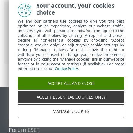
Your account, your cookies
Nawigacja okruszkowa
choice
We and our partners use cookies to give you the best
Pomoc online ESET
>
ESET PROTECT On-
optimized online experience, analyze our website traffic,
and serve you with personalized ads. You can agree to the
Prem
>
Korzystanie z usługi ESET
collection of all cookies by clicking "Accept all and close",
PROTECT On-Prem
>
ESET PROTECT On-
decline all non-essential cookies by choosing "Accept
essential cookies only", or adjust your cookie settings by
Prem Menu główne
>
Komputery
>
clicking "Manage cookies". You also have the right to
Szczegóły komputera
withdraw your consent or change your cookie preferences
anytime by clicking the "Manage cookies" link in our website
footer or in your account settings (if available). For more
information, see our
Cookie Policy
.
ACCEPT ALL AND CLOSE
ACCEPT ESSENTIAL COOKIES ONLY
Wyświetl witrynę internetową dla
komputerów
MANAGE COOKIES
End of Life
Baza wiedzy ESET
Forum ESET