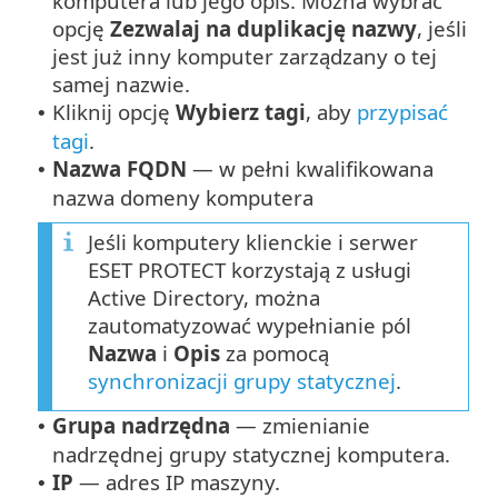
komputera lub jego opis. Można wybrać
opcję
Zezwalaj na duplikację nazwy
, jeśli
jest już inny komputer zarządzany o tej
samej nazwie.
Kliknij opcję
Wybierz tagi
, aby
przypisać
•
tagi
.
Nazwa FQDN
— w pełni kwalifikowana
•
nazwa domeny komputera
Jeśli komputery klienckie i serwer
ESET PROTECT korzystają z usługi
Active Directory, można
zautomatyzować wypełnianie pól
Nazwa
i
Opis
za pomocą
synchronizacji grupy statycznej
.
Grupa nadrzędna
— zmienianie
•
nadrzędnej grupy statycznej komputera.
IP
— adres IP maszyny.
•