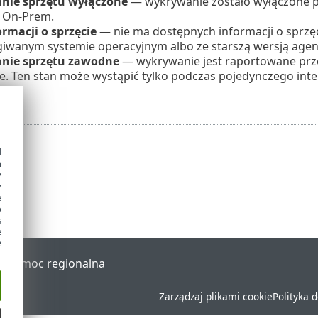
nie sprzętu wyłączone
— wykrywanie zostało wyłączone p
 On-Prem.
ormacji o sprzęcie
— nie ma dostępnych informacji o sprzęci
giwanym systemie operacyjnym albo ze starszą wersją ag
nie sprzętu zawodne
— wykrywanie jest raportowane prze
. Ten stan może wystąpić tylko podczas pojedynczego inter
e.
d
h
y
y
e
o
s
e
e
al
Pomoc regionalna
Zarządzaj plikami cookie
Polityka 