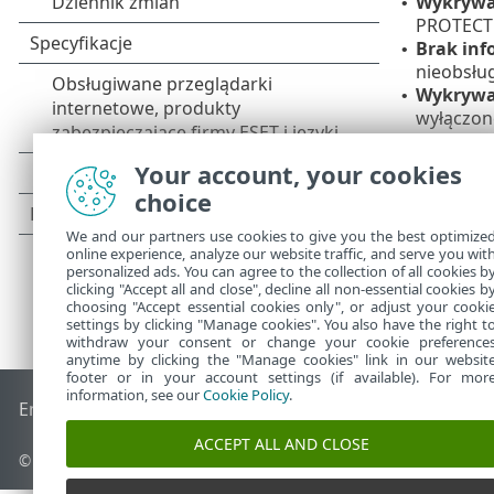
Wykrywa
•
PROTECT
Brak inf
•
nieobsłu
Wykrywa
•
wyłączone
wyłączon
Your account, your cookies
choice
We and our partners use cookies to give you the best optimize
online experience, analyze our website traffic, and serve you wit
personalized ads. You can agree to the collection of all cookies b
clicking "Accept all and close", decline all non-essential cookies b
choosing "Accept essential cookies only", or adjust your cooki
settings by clicking "Manage cookies". You also have the right t
withdraw your consent or change your cookie preference
anytime by clicking the "Manage cookies" link in our websit
footer or in your account settings (if available). For mor
information, see our
Cookie Policy
.
End of Life
Baza wiedzy ESET
Forum ESET
ESET Status Port
ACCEPT ALL AND CLOSE
© 1992 - 2026 ESET, spol. s r.o. – Wszelkie prawa zastrzeżone.