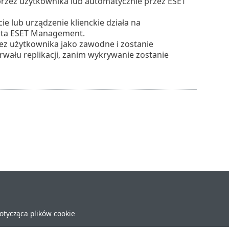
rzez użytkownika lub automatycznie przez ESET
e lub urządzenie klienckie działa na
enta ESET Management.
z użytkownika jako zawodne i zostanie
wału replikacji, zanim wykrywanie zostanie
dotycząca plików cookie